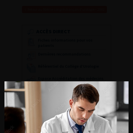
Retour au 96ème congrès français d’urologie – 2002
ACCÈS DIRECT
Fiches informations pour vos
patients
Dernières recommandations
Référentiel du Collège d’Urologie
Espace Accréditation des médecins
Livrets du CFEU pour l'interne
DATES À RETENIR