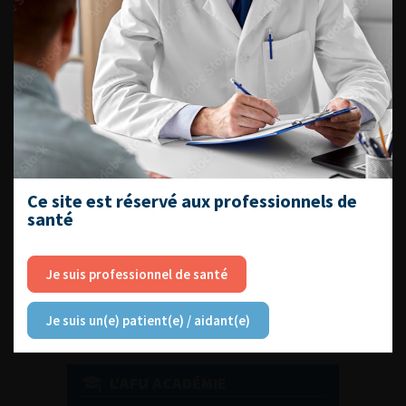
DU VENDREDI 4 AU SAMEDI 5
SEPTEMBRE 2026
Journée d’andrologie et de
médecine sexuelle 2026
Ce site est réservé aux professionnels de
santé
ENQUÊTES DE PRATIQUES
EN UROLOGIE
Je suis professionnel de santé
Je suis un(e) patient(e) / aidant(e)
L'AFU ACADÉMIE