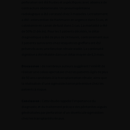
perforation ont été frustes et aspécifiques avec absence de
contracture abdominale. Un pneumopéritoine
radiologique a été constaté chez 3 malades. Le traitement
a été : intervention de Hartmann en urgence dans 5 cas, et
colostomie en canon de fusil dans 1 cas. La mortalité a été
de 50% (3 décès). Pour les 3 patients décédés, le délai
diagnostique a été de plus de 24 heures, contrairement aux
3 patients survivants chez lesquels les greffons ont été
préservés avec une fonction rénale stable. La continuité
digestive a été rétablie dans un délai moyen de 6,3 mois.
Discussion :
de nombreux auteurs suggèrent l’intérêt de
réaliser une coloscopie totale chez les patients âgés de plus
de 50 ans candidats à la transplantation rénale, ainsi que
la réalisation d’une sigmoïdectomie préventive chez les
patients à risque.
Conclusion :
Cette étude rappelle l’importance du
diagnostic et du traitement précoce des péritonites aiguës
généralisées par perforation d’un diverticule sigmoïdien
chez les transplantés rénaux.