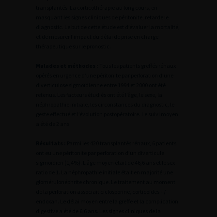
transplantés. La corticothérapie au long cours, en
masquant les signes cliniques de péritonite, retarde le
diagnostic. Le but de cette étude est d’évaluer la mortalité,
et de mesurer l’impact du délai de prise en charge
thérapeutique sur le pronostic.
Malades et méthodes :
Tous les patients greffés rénaux
opérés en urgence d’une péritonite par perforation d’une
diverticulose sigmoïdienne entre 1994 et 2000 ont été
retenus. Les facteurs étudiés ont été l’âge, le sexe, la
néphropathie initiale, les circonstances du diagnostic, le
geste effectué et l’évolution postopératoire. Le suivi moyen
a été de 2 ans.
Résultats :
Parmi les 420 transplantés rénaux, 6 patients
ont eu une péritonite par perforation d’un diverticule
sigmoïdien (1,4%). L’âge moyen était de 46,6 ans et le sex
ratio de 1. La néphropathie initiale était en majorité une
glomérulonéphrite chronique. Le traitement au moment
de la perforation associait ciclosporine, corticoïdes +/-
endoxan. Le délai moyen entre la greffe et la complication
digestive a été de 6,6 ans. Les signes cliniques de la