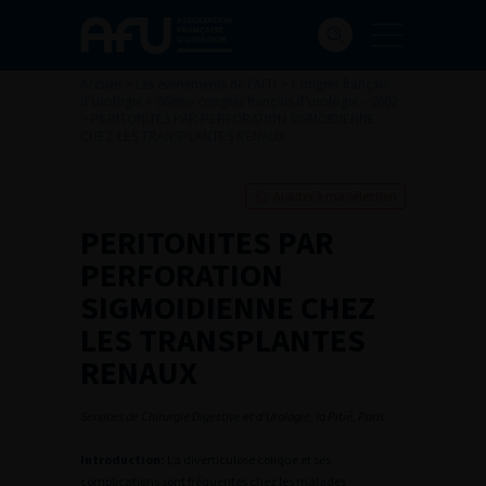
Accueil
>
Les évènements de l’AFU
>
Congrès français
d'Urologie
>
96ème congrès français d’urologie – 2002
>
PERITONITES PAR PERFORATION SIGMOIDIENNE
CHEZ LES TRANSPLANTES RENAUX
Ajouter à ma sélection
PERITONITES PAR
PERFORATION
SIGMOIDIENNE CHEZ
LES TRANSPLANTES
RENAUX
Services de Chirurgie Digestive et d’Urologie, la Pitié, Paris
Introduction:
La diverticulose colique et ses
complications sont fréquentes chez les malades