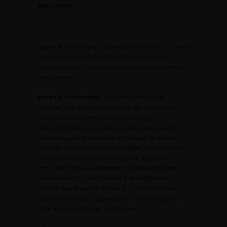
PARIS (AP-HP)
Objectif
: Confirmer que l’application locale de corticoïdes
est un traitement efficace et anodin du phimosis de
l’enfant et réduit d’une façon drastique les indications de
la circoncision.
Matériel et méthodes
: Les 108 enfants, âgés en
moyenne de 5, 9 ans, inclus dans l’étude, sont porteurs
d’un phimosis vrai, interdisant le décalottage,
indépendamment des adhérences balano préputiales
résiduelles après la disparition de l’anneau de striction.
Une application bi quotidienne de DERMOVAL-crème sur
l’anneau, est prescrite pendant 20 jours, après une
instruction soigneuse des parents sur les manipulations
nécessaires au bon déroulement du traitement. Les
résultats sont évalués à un mois et confirmés 4 à 6 mois
plus tard par contact téléphonique. En cas d’échec, une
deuxième cure identique est entreprise.