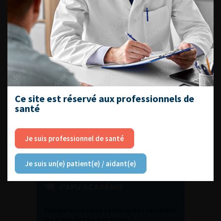
DU VENDREDI 4 AU SAMEDI 5
SEPTEMBRE 2026
Journée d’andrologie et de
médecine sexuelle 2026
Ce site est réservé aux professionnels de
ENQUÊTES DE PRATIQUES
santé
EN UROLOGIE
Je suis professionnel de santé
Je suis un(e) patient(e) / aidant(e)
L'AFU ACADÉMIE
Compétences non techniques : comment
les travailler au quotidien ?