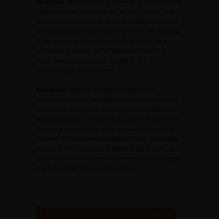
Résultats
: 96 patients ont pu être évalués à moyen terme
: 79 guérisons per primam (82 %). Sur les 17 échecs, 2 ont
été circoncis et 15 retraités : 9 succès supplémentaires ont
été obtenus, ce qui porte le taux de guérison définitive à 92
%. Sur les 6 échecs définitifs, 4 ont été circoncis, soit 6
circoncisions, au total, sur les 96 phimosis revus (6 %).
Aucun effet secondaire local ou général, lié à la
corticothérapie, n’a été observé.
Conclusion
: Notre étude confirme l’efficacité et
l’innocuité de la corticothérapie locale dans le traitement
du phimosis. Dorénavant, les indications chirurgicales à
visée thérapeutique s’adressent aux échecs du traitement
médical et sont devenues de ce fait beaucoup plus rares.
Toutefois, le taux de prépuces spontanément rétractables
passant de 4 % à la naissance à 50 % à l’âge de 3 ans, la
corticothérapie locale ne sera pas entreprise avant l’âge de
2 ou 3 ans, après l’abandon des couches.
Retour au 96ème congrès français d’urologie – 2002