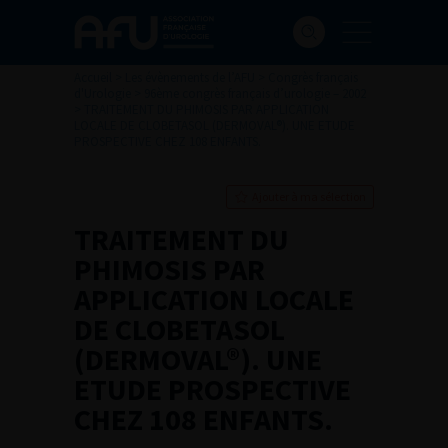
Accueil
>
Les évènements de l’AFU
>
Congrès français
d'Urologie
>
96ème congrès français d’urologie – 2002
>
TRAITEMENT DU PHIMOSIS PAR APPLICATION
LOCALE DE CLOBETASOL (DERMOVAL®). UNE ETUDE
PROSPECTIVE CHEZ 108 ENFANTS.
Ajouter à ma sélection
TRAITEMENT DU
PHIMOSIS PAR
APPLICATION LOCALE
DE CLOBETASOL
(DERMOVAL®). UNE
ETUDE PROSPECTIVE
CHEZ 108 ENFANTS.