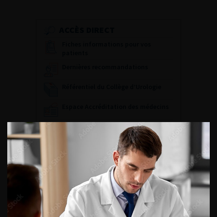
ACCÈS DIRECT
Fiches informations pour vos
patients
Dernières recommandations
Référentiel du Collège d’Urologie
Espace Accréditation des médecins
Livrets du CFEU pour l'interne
DATES À RETENIR