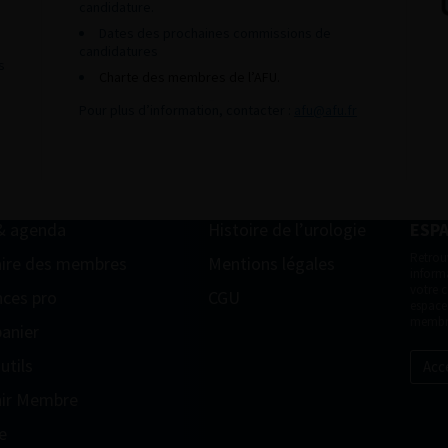
candidature.
Dates des prochaines commissions de
candidatures
s
Charte des membres de l’AFU.
Pour plus d’information, contacter :
afu@afu.fr
& agenda
Histoire de l’urologie
ESP
Retrou
ire des membres
Mentions légales
informa
votre 
ces pro
CGU
espace
membr
anier
utils
Acc
ir Membre
e