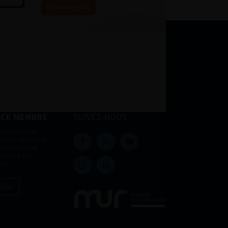
En savoir plus
ACE MEMBRE
SUIVEZ-NOUS
vez toutes les
tions relatives à
compte sur cet
 réservé aux
es.
éder