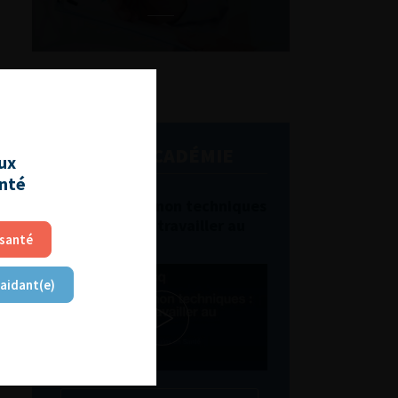
L'AFU ACADÉMIE
aux
anté
Compétences non techniques
: comment les travailler au
 santé
quotidien ?
 aidant(e)