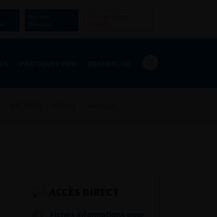
Devenir
Espace Grand
er
Membre
Public
NS
PRATIQUES PRO
RECHERCHE
URORISQ
FASULF
Archives
ACCÈS DIRECT
Fiches informations pour