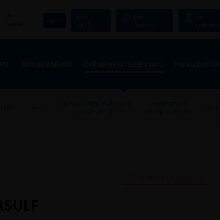
Mon
Mes
Mes
Se
CNPU
panier
outils
favoris
connect
AFU
AFU ACADÉMIE
ÉVÈNEMENTS DE L’AFU
PUBLICATIO
Journées thématiques
Formation
OUM
JIAFU
SUC
(URO-DPC)
radioprotection
Ajouter à ma sélection
FASULF