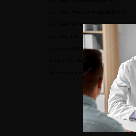
Journées d'Onco-Urologie Médicale
Journées des Innovations Techniques et
Journées thématiques
La journée URORISQ
Séminaires d'Urologie Continue
Trucs et astuces en onco-urologie