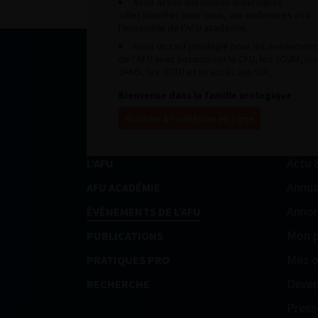
Avoir accès aux vidéos didactiques
sélectionnées pour vous, aux webinaires et à
l’ensemble de l’AFU académie.
Avoir un tarif privilégié pour les évènement
de l’AFU avec notamment le CFU, les JOUM, les
JAMS, les JITTU et un accès aux SUC.
Bienvenue dans la famille urologique
Accéder à l’adhésion en ligne
Actu 
L’AFU
Annua
AFU ACADÉMIE
Annon
ÉVÈNEMENTS DE L’AFU
Mon p
PUBLICATIONS
Mes o
PRATIQUES PRO
Deven
RECHERCHE
Press