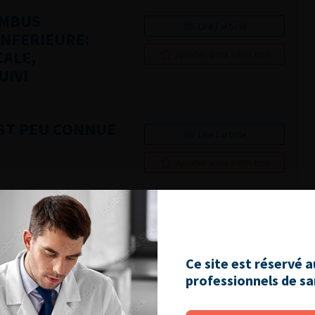
OMBUS
Lire l'article
INFERIEURE:
CALE,
Ajouter à ma sélection
UIVI
EST PEU CONNUE
Lire l'article
Ajouter à ma sélection
KHR), ETUDE
Lire l'article
E 39 CAS
Ajouter à ma sélection
Ce site est réservé 
professionnels de s
TÉ DE
Lire l'article