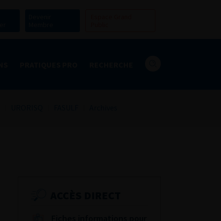
Devenir
Espace Grand
er
Membre
Public
NS
PRATIQUES PRO
RECHERCHE
URORISQ
FASULF
Archives
ACCÈS DIRECT
Fiches informations pour