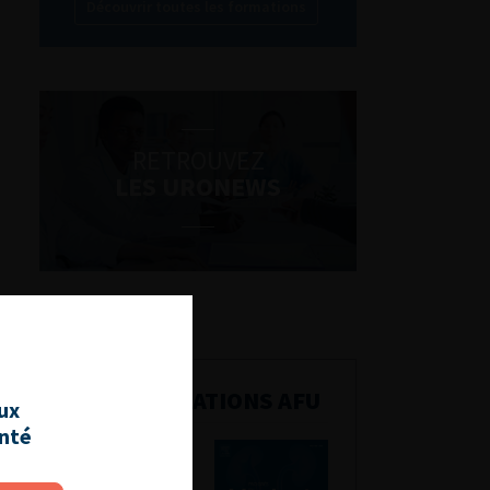
Découvrir toutes les formations
RETROUVEZ
LES URONEWS
PUBLICATIONS AFU
aux
anté