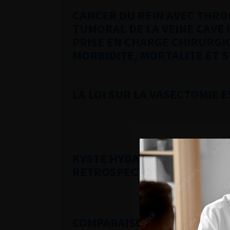
CANCER DU REIN AVEC THR
TUMORAL DE LA VEINE CAVE 
PRISE EN CHARGE CHIRURGI
MORBIDITE, MORTALITE ET S
LA LOI SUR LA VASECTOMIE 
KYSTE HYDATIQUE DU REIN (
RETROSPECTIVE: A PROPOS D
COMPARAISON ENTRE ACTIVI