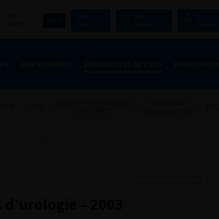
Mon
Mes
Mes
Se
CNPU
panier
outils
favoris
connect
AFU
AFU ACADÉMIE
ÉVÈNEMENTS DE L’AFU
PUBLICATIO
Journées thématiques
Formation
OUM
JIAFU
SUC
(URO-DPC)
radioprotection
nçais d'Urologie
>
97ème congrès français d’urologie – 2003
Ajouter à ma sélection
 d’urologie – 2003