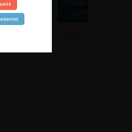
 santé
 aidant(e)
Consulter
Consulter