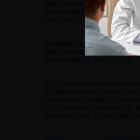
COELIOSCOPIE ET FORMATIO
UROLOGUES: UNE RAISON D’
L’ACTIVITÉ LIBÉRALE DANS 
COURBE D’APPRENTISSAGE D
COELIOCHIRURGIE ASSISTEE
EXPERIENCE D’UN CENTRE
EFFICACITE DU BICALUTAMI
OU EN ADJUVANT A UN TRAIT
CURATIVE CONTRE LE CANCE
(CAP) NON METASTATIQUE: 
ANALYSE AVEC 5,4 ANS DE SU
INTERET DE LA DETERMINAT