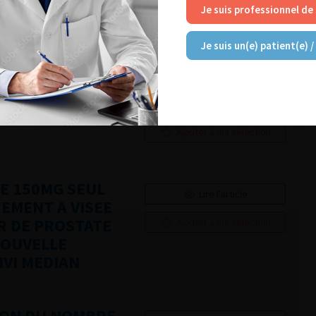
N DES
Je suis professionnel de
INCLURE
Ajouter à ma sélection
LA FORMATION
Je suis un(e) patient(e) /
E LA
Lire l'article
 PAR ROBOT.
Ajouter à ma sélection
DE 150MG SEUL
Lire l'article
EMENT A VISEE
R DE PROSTATE
Ajouter à ma sélection
NOUVELLE
IVI MEDIAN
ION DU NOMBRE