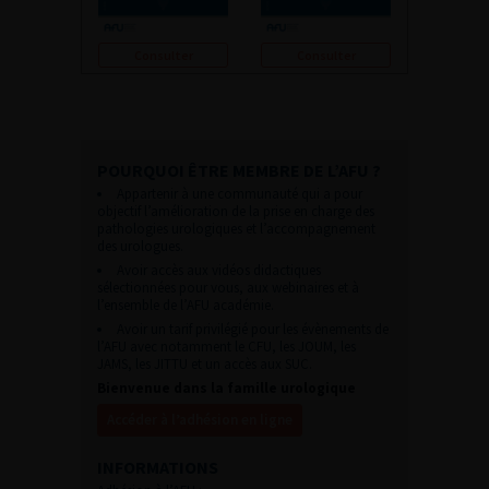
Consulter
Consulter
POURQUOI ÊTRE MEMBRE DE L’AFU ?
Appartenir à une communauté qui a pour
objectif l’amélioration de la prise en charge des
pathologies urologiques et l’accompagnement
des urologues.
Avoir accès aux vidéos didactiques
sélectionnées pour vous, aux webinaires et à
l’ensemble de l’AFU académie.
Avoir un tarif privilégié pour les évènements de
l’AFU avec notamment le CFU, les JOUM, les
JAMS, les JITTU et un accès aux SUC.
Bienvenue dans la famille urologique
Accéder à l’adhésion en ligne
INFORMATIONS