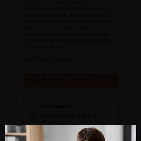
des greffons et des patients sont
nettement inférieures à celles obtenues
lors des premières et deuxièmes greffes. Le
risque chirurgical n’est pas prédominant.
Seule une étude multicentrique devrait
permettre de préciser le bénéfice d’une
troisième transplantation par rapport au
maintien en dialyse.
2
02803Badet
Diaporama
Retour au 97ème congrès français
d’urologie – 2003
ACCÈS DIRECT
Fiches informations pour vos
patients
Dernières recommandations