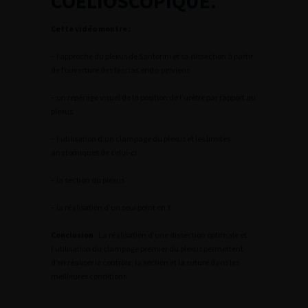
COELIOSCOPIQUE.
Cette vidéo montre :
– l’approche du plexus de Santorini et sa dissection à partir
de l’ouverture des fascias endo-pelviens
– un repérage visuel de la position de l’urètre par rapport au
plexus
– l’utilisation d’un clampage du plexus et les limites
anatomiques de celui-ci
– la section du plexus
– la réalisation d’un seul point en X
Conclusion
: La réalisation d’une dissection optimale et
l’utilisation du clampage premier du plexus permettent
d’en réaliser le contrôle, la section et la suture dans les
meilleures conditions.