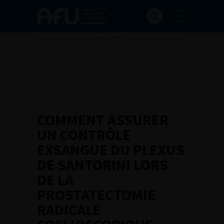
Accueil
>
Les évènements de l’AFU
>
Congrès français
d'Urologie
>
97ème congrès français d’urologie – 2003
>
COMMENT ASSURER UN CONTRÔLE EXSANGUE DU
PLEXUS DE SANTORINI LORS DE LA PROSTATECTOMIE
RADICALE COELIOSCOPIQUE.
Ajouter à ma sélection
COMMENT ASSURER
UN CONTRÔLE
EXSANGUE DU PLEXUS
DE SANTORINI LORS
DE LA
PROSTATECTOMIE
RADICALE