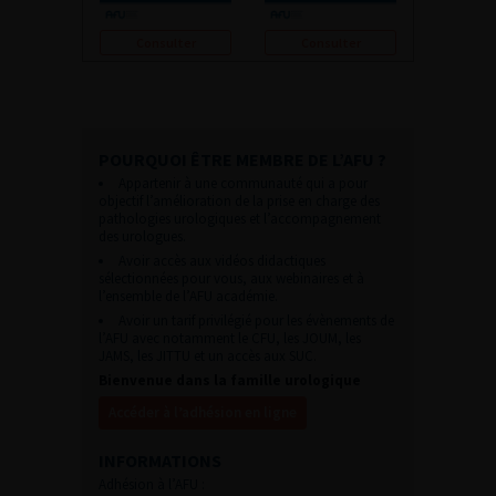
Consulter
Consulter
POURQUOI ÊTRE MEMBRE DE L’AFU ?
Appartenir à une communauté qui a pour
objectif l’amélioration de la prise en charge des
pathologies urologiques et l’accompagnement
des urologues.
Avoir accès aux vidéos didactiques
sélectionnées pour vous, aux webinaires et à
l’ensemble de l’AFU académie.
Avoir un tarif privilégié pour les évènements de
l’AFU avec notamment le CFU, les JOUM, les
JAMS, les JITTU et un accès aux SUC.
Bienvenue dans la famille urologique
Accéder à l’adhésion en ligne
INFORMATIONS
Adhésion à l’AFU :