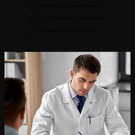
Référentiel du Collège d’Urologie
Espace Accréditation des médecins
Livrets du CFEU pour l'interne
DATES À RETENIR
DU VENDREDI 4 AU SAMEDI 5
SEPTEMBRE 2026
Journée d’andrologie et de
médecine sexuelle 2026