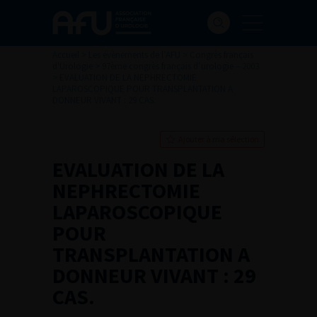
Accueil
>
Les évènements de l’AFU
>
Congrès français
d'Urologie
>
97ème congrès français d’urologie – 2003
>
EVALUATION DE LA NEPHRECTOMIE
LAPAROSCOPIQUE POUR TRANSPLANTATION A
DONNEUR VIVANT : 29 CAS.
Ajouter à ma sélection
EVALUATION DE LA
NEPHRECTOMIE
LAPAROSCOPIQUE
POUR
TRANSPLANTATION A
DONNEUR VIVANT : 29
CAS.