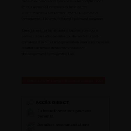
mise en évidence en ce qui concerne les complications
chez le receveur. Les reprises de fonction, les
créatininémies à 6 et 12 mois (laparo : 124 µmol/l vs
lombotomie = 116 µmol/l) étaient également similaires.
Conclusions :
Le bénéfice de la laparoscopie pour le
donneur a déjà été démontré pour la morbidité post-
opératoire et la durée d’hospitalisation. Pour le receveur, les
résultats en termes de fonction rénale sont
statistiquement équivalents à 1 an.
Retour au 97ème congrès français d’urologie – 2003
ACCÈS DIRECT
Fiches informations pour vos
patients
Dernières recommandations