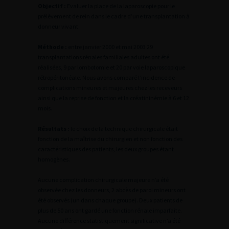
Objectif :
Evaluer la place de la laparoscopie pour le
prélèvement de rein dans le cadre d’une transplantation à
donneur vivant.
Méthode :
entre janvier 2000 et mai 2003 29
transplantations rénales familiales adultes ont été
réalisées, 9 par lombotomie et 20 par voie laparoscopique
rétropéritonéale. Nous avons comparé l’incidence de
complications mineures et majeures chez les receveurs
ainsi que la reprise de fonction et la créatininémie à 6 et 12
mois.
Résultats :
le choix de la technique chirurgicale était
fonction de la maîtrise du chirurgien et non fonction des
caractéristiques des patients, les deux groupes étant
homogènes.
Aucune complication chirurgicale majeure n’a été
observée chez les donneurs, 2 abcès de paroi mineurs ont
été observés (un dans chaque groupe). Deux patients de
plus de 50 ans ont gardé une fonction rénale imparfaite.
Aucune différence statistiquement significative n’a été