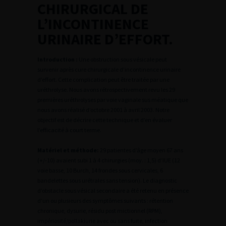
CHIRURGICAL DE
L’INCONTINENCE
URINAIRE D’EFFORT.
Introduction :
Une obstruction sous vésicale peut
survenir après cure chirurgicale d’incontinence urinaire
d’effort. Cette complication peut être traitée par une
uréthrolyse. Nous avons rétrospectivement revu les 29
premières uréthrolyses par voie vaginale sus méatique que
nous avons réalisé d’octobre 2001 à avril 2003. Notre
objectif est de décrire cette technique et d’en évaluer
l’efficacité à court terme.
Matériel et méthode:
29 patientes d’âge moyen 67 ans
(+/-10) avaient subi 1 à 4 chirurgies (moy. : 1,5) d’IUE (12
voie basse, 10 Burch, 14 frondes sous cervicales, 6
bandelettes sous urétrales sans tension). Le diagnostic
d’obstacle sous vésical secondaire a été retenu en présence
d’un ou plusieurs des symptômes suivants : rétention
chronique, dysurie, résidu post mictionnel (RPM),
impériosité/pollakiurie avec ou sans fuite, infection