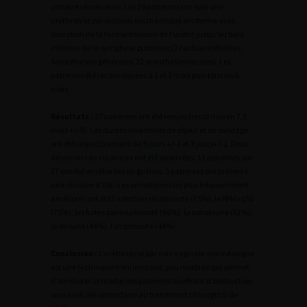
urinaire récidivante. Les 29 patientes ont subi une
uréthrolyse par incision sus méatique arciforme avec
libération de la face antérieure de l’urètre jusqu’au bord
inférieur de la symphyse pubienne (2 rachianesthésies,
5anesthésies générales, 22 anesthésies locales). Les
patientes été reconvoquées à 1 et 3 mois puis tous les 6
mois.
Résultats :
27 patientes ont été revues (recul moyen 7,5
mois +/-5). Les durées moyennes de séjour et de sondage
ont été respectivement de 5 jours +/-2 et 3 jours+/-1. Deux
désunions de cicatrices ont été observées. 13 patientes sur
27 ont été améliorées ou guéries. 5 patientes ont présenté
une récidive d’IUE. Les symptômes les plus fréquemment
améliorés ont été l’infection récidivante (75%), le RPM>150
(75%), les fuites par impériosité (66%), la pollakiurie (62%),
la dysurie (44%), l’impériosité (44%).
Conclusion :
L’uréthrolyse par voie vaginale sus méatique
est une technique mini invasive, peu morbide qui permet
d’améliorer la moitié des patientes souffrant d’obstruction
sous vésicale secondaire au traitement chirurgical de