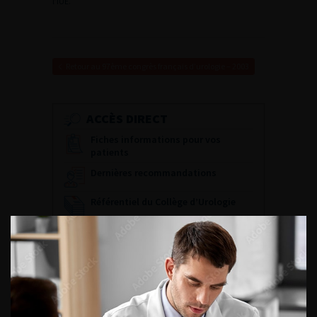
l’IUE.
Retour au 97ème congrès français d’urologie – 2003
ACCÈS DIRECT
Fiches informations pour vos
patients
Dernières recommandations
Référentiel du Collège d’Urologie
Espace Accréditation des médecins
Livrets du CFEU pour l'interne
DATES À RETENIR