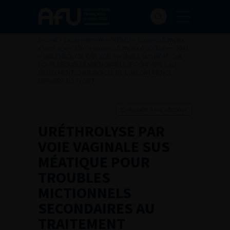
Accueil
>
Les évènements de l’AFU
>
Congrès français
d'Urologie
>
97ème congrès français d’urologie – 2003
>
URÉTHROLYSE PAR VOIE VAGINALE SUS MÉATIQUE
POUR TROUBLES MICTIONNELS SECONDAIRES AU
TRAITEMENT CHIRURGICAL DE L’INCONTINENCE
URINAIRE D’EFFORT.
Ajouter à ma sélection
URÉTHROLYSE PAR
VOIE VAGINALE SUS
MÉATIQUE POUR
TROUBLES
MICTIONNELS
SECONDAIRES AU
TRAITEMENT