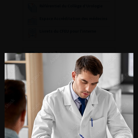
Référentiel du Collège d’Urologie
Espace Accréditation des médecins
Livrets du CFEU pour l'interne
DATES À RETENIR
DU VENDREDI 4 AU SAMEDI 5
SEPTEMBRE 2026
Journée d’andrologie et de
médecine sexuelle 2026