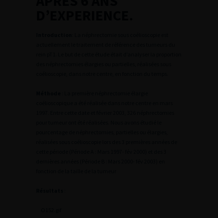
APRES 6 ANS
D’EXPERIENCE.
Introduction
: La néphrectomie sous coélioscopie est
actuellement le traitement de référence des tumeurs du
rein pT1. Le but de cette étude était d’analyser la proportion
des néphrectomies élargies ou partielles, réalisées sous
coélioscopie, dans notre centre, en fonction du temps.
Méthode
: La première néphrectomie élargie
coélioscopique a été réalisée dans notre centre en mars
1997. Entre cette date et février 2003, 326 néphrectomies
pour tumeur ont été réalisées. Nous avons étudié le
pourcentage de néphrectomies, partielles ou élargies,
réalisées sous coélioscopie lors des 3 premières années de
cette période (Période A : Mars 1997- fév 2000) et des 3
dernières années (Période B : Mars 2000- fév 2003) en
fonction de la taille de la tumeur
Résultats
:
O152.gif