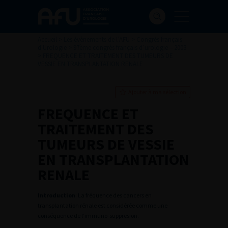
Accueil
>
Les évènements de l’AFU
>
Congrès français
d'Urologie
>
97ème congrès français d’urologie – 2003
>
FREQUENCE ET TRAITEMENT DES TUMEURS DE
VESSIE EN TRANSPLANTATION RENALE
Ajouter à ma sélection
FREQUENCE ET
TRAITEMENT DES
TUMEURS DE VESSIE
EN TRANSPLANTATION
RENALE
Introduction
: La fréquence des cancers en
transplantation rénale est considérée comme une
conséquence de l’immuno-suppresion.