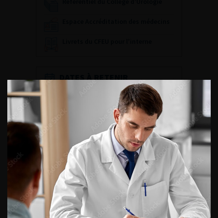
Référentiel du Collège d’Urologie
Espace Accréditation des médecins
Livrets du CFEU pour l'interne
DATES À RETENIR
DU VENDREDI 4 AU SAMEDI 5
SEPTEMBRE 2026
Journée d’andrologie et de
médecine sexuelle 2026