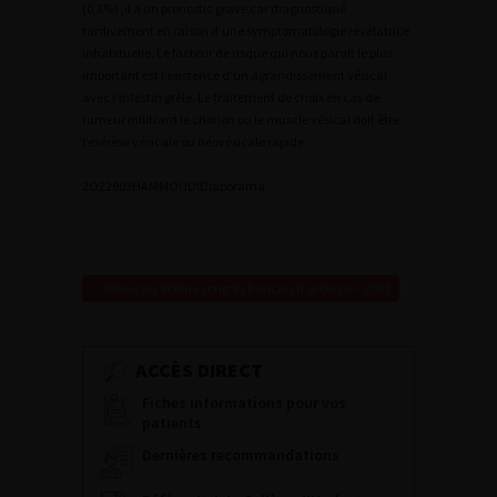
(0,3%) ,il a un pronostic grave car diagnostiqué
tardivement en raison d’une symptomatologie révélatrice
inhabituelle. Le facteur de risque qui nous parait le plus
important est l’existence d’un agrandissement vésical
avec l’intestin grêle. Le traitement de choix en cas de
tumeur infiltrant le chorion ou le muscle vésical doit être
l’exérèse vésicale ou néovésicale rapide.
2
O22903HAMMOUDI
Diaporama
Retour au 97ème congrès français d’urologie – 2003
ACCÈS DIRECT
Fiches informations pour vos
patients
Dernières recommandations