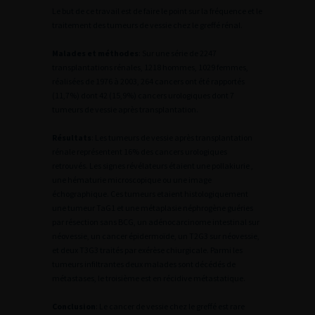
Le but de ce travail est de faire le point sur la fréquence et le
traitement des tumeurs de vessie chez le greffé rénal.
Malades et méthodes
: Sur une série de 2247
transplantations rénales, 1218 hommes, 1029 femmes,
réalisées de 1976 à 2003, 264 cancers ont été rapportés
(11,7%) dont 42 (15,9%) cancers urologiques dont 7
tumeurs de vessie après transplantation.
Résultats
: Les tumeurs de vessie après transplantation
rénale représentent 16% des cancers urologiques
retrouvés. Les signes révélateurs étaient une pollakiurie ,
une hématurie microscopique ou une image
échographique. Ces tumeurs etaient histologiquement
une tumeur TaG1 et une métaplasie néphrogène guéries
par résection sans BCG, un adénocarcinome intestinal sur
néovessie, un cancer épidermoïde, un T2G3 sur néovessie,
et deux T3G3 traités par exérèse chiurgicale. Parmi les
tumeurs infiltrantes deux malades sont décédés de
métastases, le troisième est en récidive métastatique.
Conclusion
: Le cancer de vessie chez le greffé est rare