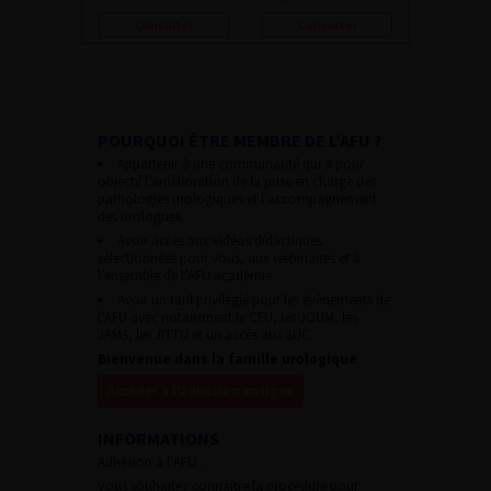
Consulter
Consulter
POURQUOI ÊTRE MEMBRE DE L’AFU ?
Appartenir à une communauté qui a pour
objectif l’amélioration de la prise en charge des
pathologies urologiques et l’accompagnement
des urologues.
Avoir accès aux vidéos didactiques
sélectionnées pour vous, aux webinaires et à
l’ensemble de l’AFU académie.
Avoir un tarif privilégié pour les évènements de
l’AFU avec notamment le CFU, les JOUM, les
JAMS, les JITTU et un accès aux SUC.
Bienvenue dans la famille urologique
Accéder à l’adhésion en ligne
INFORMATIONS
Adhésion à l’AFU :
Vous souhaitez connaître la procédure pour