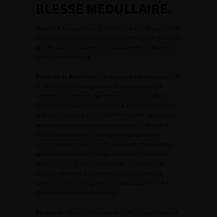
BLESSE MEDULLAIRE.
Objectif:
Evaluation de la tolérance et de l’efficacité de la
néphrolithotomie percutanée (NLPC), échographiquement
guidée, dans le traitement de la lithiase rénale du blessé
médullaire chronique.
Patients et Méthodes :
24 reins ont été opérés entre 1992
et 2002 chez 9 tétraplégiques et 8 paraplégiques [13
hommes et 4 femmes ; âge moyen= 41ans (27-68)]. La
lésion médullaire était secondaire à 13 traumatismes, 3
scléroses en plaque, et 1 myéloméningocèle. Les patients
ont été installés en décubitus ventral (n=12) ou latéral
(n=5). La ponction sous repérage échographique et
l’extraction des calculs ont été réalisés en un seul temps
opératoire sous anesthésie générale (sauf dans 1 cas).
Quatre calculs étaient coralliformes, 11 pyéliques et
caliciels combinés, 4 caliciels multiples, 2 pyéliques
supérieurs à 2,5 cm, 2 pyéliques inférieurs à 2,5 cm et 1
situé dans un diverticule caliciel.
Résultats :
15 des 24 reins opérés (63%) n’avaient plus de