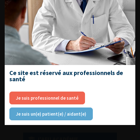
DU VENDREDI 4 AU SAMEDI 5
SEPTEMBRE 2026
Journée d’andrologie et de
médecine sexuelle 2026
Ce site est réservé aux professionnels de
santé
ENQUÊTES DE PRATIQUES
EN UROLOGIE
Je suis professionnel de santé
Je suis un(e) patient(e) / aidant(e)
L'AFU ACADÉMIE