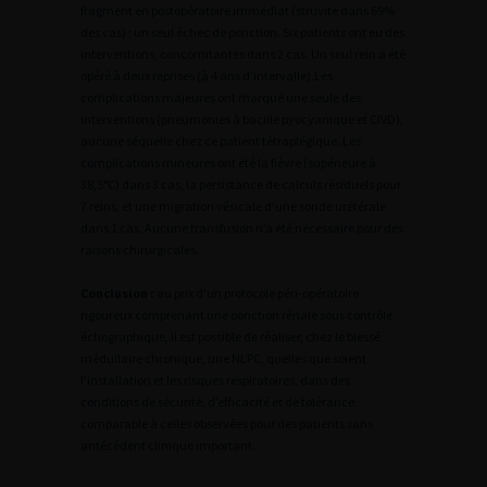
fragment en postopératoire immédiat (struvite dans 69%
des cas) ; un seul échec de ponction. Six patients ont eu des
interventions, concomitantes dans 2 cas. Un seul rein a été
opéré à deux reprises (à 4 ans d’intervalle).Les
complications majeures ont marqué une seule des
interventions (pneumonies à bacille pyocyanique et CIVD),
aucune séquelle chez ce patient tétraplégique. Les
complications mineures ont été la fièvre (supérieure à
38,5°C) dans 3 cas, la persistance de calculs résiduels pour
7 reins, et une migration vésicale d’une sonde urétérale
dans 1 cas. Aucune transfusion n’a été nécessaire pour des
raisons chirurgicales.
Conclusion :
au prix d’un protocole péri-opératoire
rigoureux comprenant une ponction rénale sous contrôle
échographique, il est possible de réaliser, chez le blessé
médullaire chronique, une NLPC, quelles que soient
l’installation et les risques respiratoires, dans des
conditions de sécurité, d’efficacité et de tolérance
comparable à celles observées pour des patients sans
antécédent clinique important.