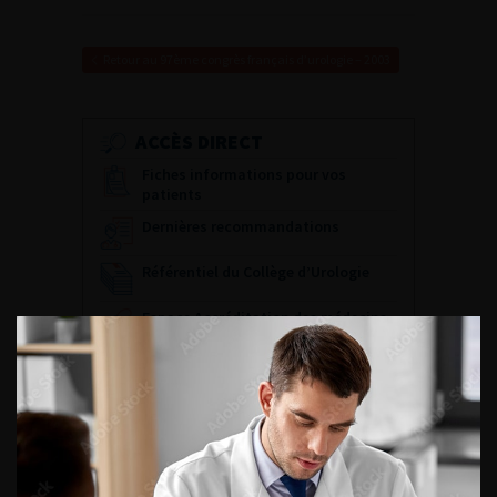
Retour au 97ème congrès français d’urologie – 2003
ACCÈS DIRECT
Fiches informations pour vos
patients
Dernières recommandations
Référentiel du Collège d’Urologie
Espace Accréditation des médecins
Livrets du CFEU pour l'interne
DATES À RETENIR