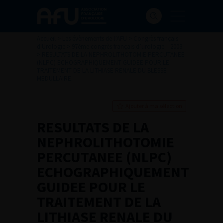
Accueil
>
Les évènements de l’AFU
>
Congrès français
d'Urologie
>
97ème congrès français d’urologie – 2003
>
RESULTATS DE LA NEPHROLITHOTOMIE PERCUTANEE
(NLPC) ECHOGRAPHIQUEMENT GUIDEE POUR LE
TRAITEMENT DE LA LITHIASE RENALE DU BLESSE
MEDULLAIRE.
Ajouter à ma sélection
RESULTATS DE LA
NEPHROLITHOTOMIE
PERCUTANEE (NLPC)
ECHOGRAPHIQUEMENT
GUIDEE POUR LE
TRAITEMENT DE LA
LITHIASE RENALE DU