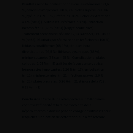
Résultats selon la localisation : calicielles inférieures : 93,6
%, calicielles moyennes : 80 %, calicielles supérieures : 86
%, pyéliques : 93,5 %, urétérales : 86 %. Echec d’extraction :
4,4 % (n=33) (15 lithiases urétérales in situ). Extraction
incomplète : 11,66 % (n=83) (68 pyélocalicielles).
Traitement secondaire : révision : 2,93 % (n=22), LEC : 44,66
% (n=35). Résultats par séries : reins en fer à cheval (100 %),
lithiases coralliformes (68,4 %), lithiases intra-
diverticulaires (92,5 %), lithiases cystiniques (88 %),
minipercutanées (38 cas – 95 %). Complications : plaies
coliques : 1,08 % (n=8) traitées de façon conservatrice,
hémorragies importantes : 2,26 % (n=17), embolisation
(n=12), néphrectomies : (n=2), infections graves : 2,9 %
(n=22), plaies pleurales : 0,26 % (n=2), sténose de la VES :
0,13 % (n=1).
Conclusion :
Cette étude rétrospective sur 750 dossiers
confirme l’efficacité et la faible morbidité de la
néphrolithotomie dans la prise en charge des lithiases pour
lesquelles l’indication de cette technique a été retenue.