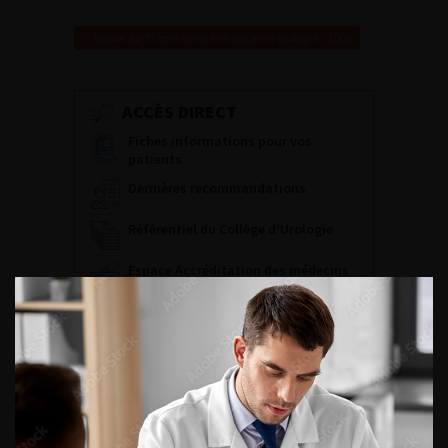
Retour au 97ème congrès français d’urologie – 2003
ACCÈS DIRECT
Fiches informations pour vos
patients
Dernières recommandations
Référentiel du Collège d’Urologie
Espace Accréditation des médecins
Livrets du CFEU pour l'interne
DATES À RETENIR