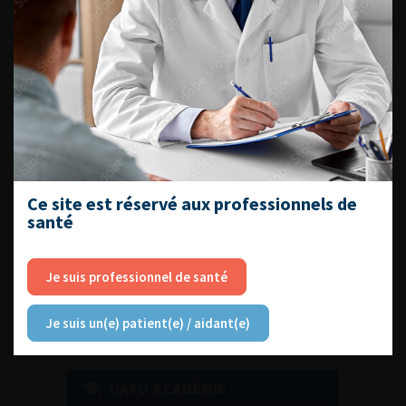
DU VENDREDI 4 AU SAMEDI 5
SEPTEMBRE 2026
Journée d’andrologie et de
médecine sexuelle 2026
Ce site est réservé aux professionnels de
santé
ENQUÊTES DE PRATIQUES
EN UROLOGIE
Je suis professionnel de santé
Je suis un(e) patient(e) / aidant(e)
L'AFU ACADÉMIE