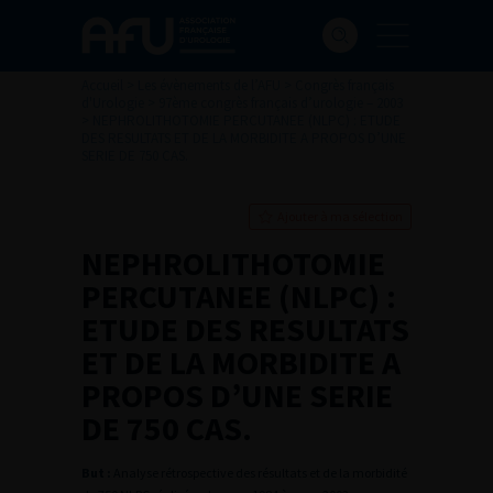
Accueil
>
Les évènements de l’AFU
>
Congrès français
d'Urologie
>
97ème congrès français d’urologie – 2003
>
NEPHROLITHOTOMIE PERCUTANEE (NLPC) : ETUDE
DES RESULTATS ET DE LA MORBIDITE A PROPOS D’UNE
SERIE DE 750 CAS.
Ajouter à ma sélection
NEPHROLITHOTOMIE
PERCUTANEE (NLPC) :
ETUDE DES RESULTATS
ET DE LA MORBIDITE A
PROPOS D’UNE SERIE
DE 750 CAS.
But :
Analyse rétrospective des résultats et de la morbidité