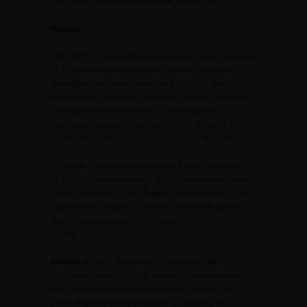
de 750 NLPC réalisées de mars 1984 à mars 2002.
Matériel :
–
PATIENTS : 716 patients d’âge moyen 50,36 ans, sexe ratio
: 1,57. Antécédents urologiques : lithiases 39 % (n=292),
chirurgie rénale homo-latérale 11,3 % (n=60). Spécificités :
rein unique 2,13 % (n=16), rein en fer à cheval 0,8 % (n=6),
anomalies de la voie excrétrice 3,86 % (duplicité : n=11 ;
diverticule ou pseudo-diverticule : n=18), obèses 13,2 %
(n=99), antécédents médicaux lourds 12,53 % (n=97).
– LITHIASES : calicielles supérieures : 4,98 %, pyéliques :
51,6 %, calicielles moyennes : 2,8 %, calicielles inférieures :
24,2 %, urétérales : 12,9 %. Rapport calculs/patients : 1,25.
Coralliformes complets 7,6 % (n=57). 84,8 % des lithiases
étaient radio-opaques. Indication après LEC : 22,5 %
(n=169).
Résultats :
NLPC 1ère séance : "Stone-free" : 84,13 %.
NLPC 2ème séance : 86,76 %. Après LEC complémentaire :
90,62 %. Durée moyenne de draînage : 2,9 jours (1-8).
Durée moyenne d’hospitalisation : 5,01 jours (2-14).