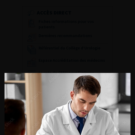
ACCÈS DIRECT
Fiches informations pour vos
patients
Dernières recommandations
Référentiel du Collège d’Urologie
Espace Accréditation des médecins
Livrets du CFEU pour l'interne
DATES À RETENIR