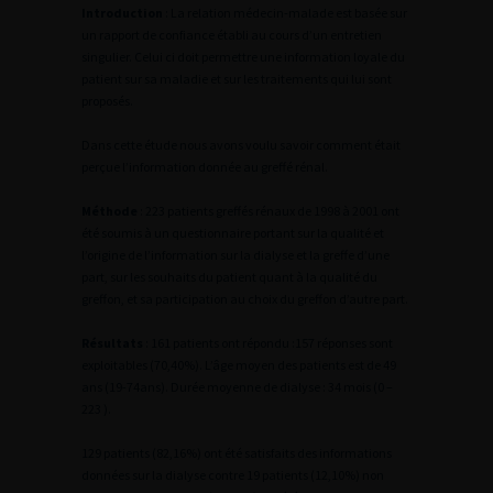
Introduction
: La relation médecin-malade est basée sur
un rapport de confiance établi au cours d’un entretien
singulier. Celui ci doit permettre une information loyale du
patient sur sa maladie et sur les traitements qui lui sont
proposés.
Dans cette étude nous avons voulu savoir comment était
perçue l’information donnée au greffé rénal.
Méthode
: 223 patients greffés rénaux de 1998 à 2001 ont
été soumis à un questionnaire portant sur la qualité et
l’origine de l’information sur la dialyse et la greffe d’une
part, sur les souhaits du patient quant à la qualité du
greffon, et sa participation au choix du greffon d’autre part.
Résultats
: 161 patients ont répondu :157 réponses sont
exploitables (70,40%). L’âge moyen des patients est de 49
ans (19-74ans). Durée moyenne de dialyse : 34 mois (0 –
223 ).
129 patients (82,16%) ont été satisfaits des informations
données sur la dialyse contre 19 patients (12,10%) non