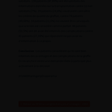
satisfaits. 138 patients (87,89%) ont été satisfaits des
informations données sur la transplantation contre 11 non
satisfaits (7%). 39 patients (24,8%) voudraient connaître
les critères de qualité du greffon, contre 78 patients
(49,68%). 34 patients (21,6%) ne veulent être convoqués
que si le rein est considéré comme parfait. 84 patients
(53,5%) ont dit avoir été informés des complications contre
43 patients (27,38%) qui répondent ne pas avoir eu
d’information à ce propos.
Conclusion
: Les patients considèrent qu’ils sont bien
informés des avantages et des complications de la greffe.
En revanche il existe une demande réelle à participer plus
activement à la décision
2
O2603Haringanji
Diaporama
Retour au 97ème congrès français d’urologie – 2003