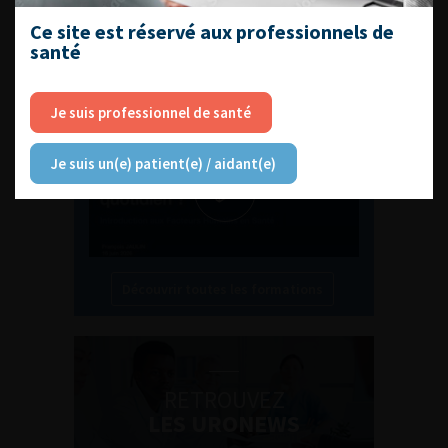
Ce site est réservé aux professionnels de
L'AFU ACADÉMIE
santé
Compétences non techniques : comment
les travailler au quotidien ?
Je suis professionnel de santé
Je suis un(e) patient(e) / aidant(e)
Découvrir toutes les formations
RETROUVEZ
LES URONEWS