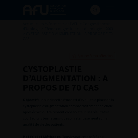
Accueil
>
Les évènements de l’AFU
>
Congrès français
d'Urologie
>
97ème congrès français d’urologie – 2003
>
CYSTOPLASTIE D’AUGMENTATION : A PROPOS DE 70
CAS
Ajouter à ma sélection
CYSTOPLASTIE
D’AUGMENTATION : A
PROPOS DE 70 CAS
Objectif
: Le but de cette étude est d’évaluer la place de la
cystoplastie d’augmentation comme traitement de choix
après échec du traitement conservateur, ses résultats à
court et long terme ainsi que son retentissement sur la
qualité de vie des patients.
Matériel et Méthodes
: Tous les patients opérés de