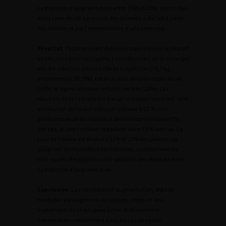
cystoplastie d’augmentation entre 1989 et 2002 sont inclus
dans cette étude. Le recueil des données a été fait à partir
des dossiers et par l’intermédiaire d’une interview
Résultat
: 70 patients ont été inclus dans l’étude, la plupart
ayant une vessie neurogène. Les indications de la chirurgie
ont été: infection urinaire fébrile à répétition (74,3%),
incontinence (82,9%), détérioration de la fonction rénale
(40%) et signes urinaires irritatifs sévères (12%). Les
résultats de la cystoplastie d’augmentation montrent : une
diminution du taux d’infection urinaire à 21 %, une
amélioration de la clearance de la créatinine dans 67%
des cas, et une continence parfaite dans 75 % des cas. Le
taux de lithiase est évalué à 11% et 13% des patients se
plaignent de diarrhées intermittentes. Globalement les
trois-quarts des patients sont satisfaits des résultats de la
cystoplastie d’augmentation.
Conclusion
: La cystoplastie d’augmentation, dont la
morbidité est largement acceptable, reste un des
traitements de choix après échec du traitement
conservateur notamment dans les cas de vessie