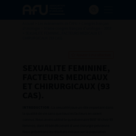
Accueil
>
Les évènements de l’AFU
>
Congrès français
d'Urologie
>
97ème congrès français d’urologie – 2003
>
SEXUALITE FEMININE, FACTEURS MEDICAUX ET
CHIRURGICAUX (93 CAS).
Ajouter à ma sélection
SEXUALITE FEMININE,
FACTEURS MEDICAUX
ET CHIRURGICAUX (93
CAS).
INTRODUCTION
: La sexualité joue un rôle important dans
la qualité de vie sans que tous les facteurs en soient
connus. Nous avons utilisé le questionnaire BISF-W chez 93
femmes, dont 49 bénéficieront d’une chirurgie pelvienne.
Nous présentons les résultats initiaux sur la population