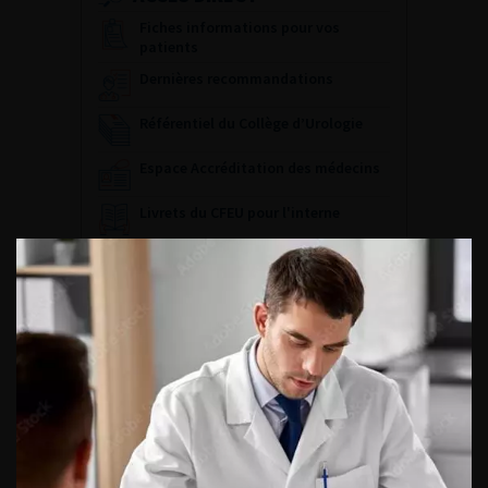
Fiches informations pour vos
patients
Dernières recommandations
Référentiel du Collège d’Urologie
Espace Accréditation des médecins
Livrets du CFEU pour l'interne
DATES À RETENIR
DU VENDREDI 4 AU SAMEDI 5
SEPTEMBRE 2026