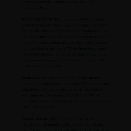
globale : validation du groupe contrôle, recherche de
facteurs de risque.
MATERIEL ET METHODE :
Les réponses de 49 patientes,
souffrant d’une pathologie uro-gynécologique d’indication
chirurgicale, ont été comparées à celle de 44 témoins. Les
variables étudiées sont les suivantes : accouchements voie
basse, ménopause, tabagisme, pathologies vasculaires et
neuropsychiatries, arthrose, ATCD de chirurgie pelvienne.
Le BISF-W évalue 6 domaines (D) : D1 :désir, D2 : excitation,
D3 fréquence des rapports, D4 initiative, D5 : orgasme, D6
problèmes lors des rapports.
RESULTATS
: Les 2 groupes ne différaient pas quant à
l’existence effective d’un partenaire, les ATCD chirurgicaux
et les différents facteurs de risque. Les témoins étaient
statistiquement plus jeunes (49,0 et 38,9, p<0.001) et
avaient plus souvent l’initiative de l’acte sexuel que les cas
(D4, 7,3 et 8,7, p<0.05).
Dans la population globale plusieurs éléments sont
associés à une diminution statistiquement significative
des différents domaines de la qualité de vie sexuelle : l’âge