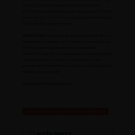
(D2,D3 ,D5,D6),la ménopause (D2,D5,D6), le tabac
(D2,D4,D5) et les pathologies ostéo-articulaires (D2,D5,D6).
Le nombre d’accouchements par voie naturelle retentit sur
D5 au-delà de 2 accouchements.
CONCLUSION
: L’utilisation du questionnaire BISF-W chez
notre population globale de 93 patientes ne montre pas de
différence selon l’âge excepté pour la variable D4
(initiative). Il apparaît que la pathologie uro-gynécologique
concernée n’a pas d’impact sur la qualité de vie des
patientes en pré-opératoire. Ce travail sera complété par les
résultats après chirurgie.
2
O18903BERROGAIN
Diaporama
Retour au 97ème congrès français d’urologie – 2003
ACCÈS DIRECT