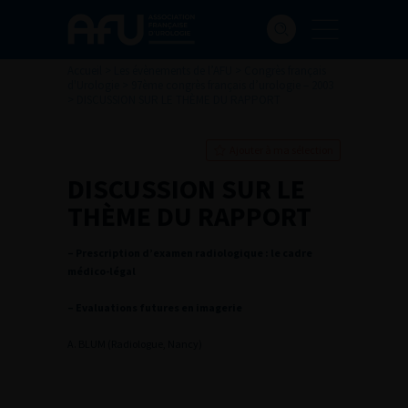
Accueil
>
Les évènements de l’AFU
>
Congrès français
d'Urologie
>
97ème congrès français d’urologie – 2003
>
DISCUSSION SUR LE THÈME DU RAPPORT
Ajouter à ma sélection
DISCUSSION SUR LE
THÈME DU RAPPORT
– Prescription d’examen radiologique : le cadre
médico-légal
– Evaluations futures en imagerie
A. BLUM (Radiologue, Nancy)