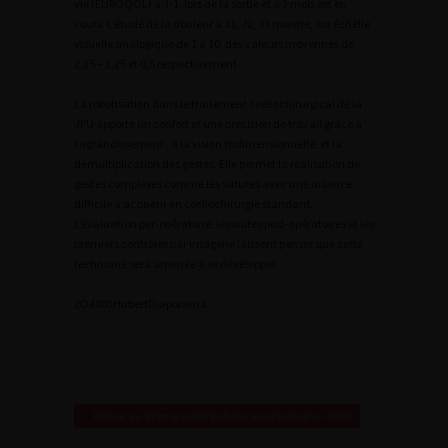
vie (EUROQOL) à J-1, lors de la sortie et à 3 mois est en
cours. L’étude de la douleur à J1, J2, J3 montre, sur échelle
visuelle analogique de 1 à 10, des valeurs moyennes de
2,25 – 1,25 et 0,5 respectivement.
La robotisation dans le traitement coeliochirurgical de la
JPU apporte un confort et une précision de travail grâce à
l’agrandissement , à la vision tridimensionnelle, et la
démultiplication des gestes. Elle permet la réalisation de
gestes complexes comme les sutures avec une aisance
difficile à acquérir en coeliochirurgie standard.
L’évaluation per-opératoire, les suites post-opératoires et les
premiers contrôles par imagerie laissent penser que cette
technique sera amenée à se développer.
2
O4803Hubert
Diaporama
Retour au 97ème congrès français d’urologie – 2003