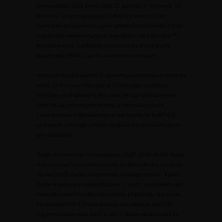
De novembre 2001 à mai 2003, 27 patients (7 hommes, 20
femmes ; 12 reins gauches/15 droits) présentant un
syndrome de la jonction pyélo-urétérale ont bénéficié d’un
traitement coeliochirurgical assisté par robot (Da Vinci®,
Mountain View, Californie) dans le cadre d’une étude
prospective (PHRC), après consentement éclairé.
4 trocarts ont été utilisés (2 x10 mm pour les instruments du
robot, 12 mm pour l’optique et 12 mm pour l’aide). La
résection-pyéloplastie a été associée à un décroisement
chez les 16 patients présentant un pédicule polaire.
L’anastomose a été réalisée par des surjets de Safil® 6/0,
une sonde urétérale JJ mise en place dans tous les cas en
per-opératoire.
Durée moyenne de l’intervention : 2h27 (1h20-3h30); durée
moyenne de l’anastomose (mise en place de la JJ incluse) :
47 mn (±9,5); durée moyenne du sondage vésical : 4 jours;
durée moyenne d’hospitalisation : 7 jours. Un patient a été
converti pour difficultés techniques.19 patients ont eu un
contrôle par UIV à 3 mois avec un bon résultat chez 18
(légère amélioration dans 1 cas). L’étude de la qualité de