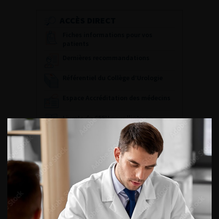
ACCÈS DIRECT
Fiches informations pour vos
patients
Dernières recommandations
Référentiel du Collège d’Urologie
Espace Accréditation des médecins
Livrets du CFEU pour l'interne
DATES À RETENIR