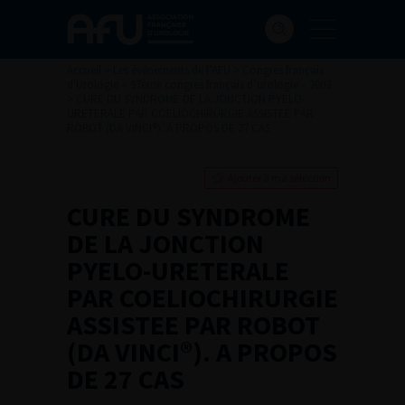
Accueil
>
Les évènements de l’AFU
>
Congrès français
d'Urologie
>
97ème congrès français d’urologie – 2003
>
CURE DU SYNDROME DE LA JONCTION PYELO-
URETERALE PAR COELIOCHIRURGIE ASSISTEE PAR
ROBOT (DA VINCI®). A PROPOS DE 27 CAS
Ajouter à ma sélection
CURE DU SYNDROME
DE LA JONCTION
PYELO-URETERALE
PAR COELIOCHIRURGIE
ASSISTEE PAR ROBOT
(DA VINCI®). A PROPOS
DE 27 CAS