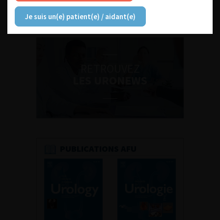
Découvrir toutes les formations
Je suis un(e) patient(e) / aidant(e)
RETROUVEZ
LES URONEWS
PUBLICATIONS AFU