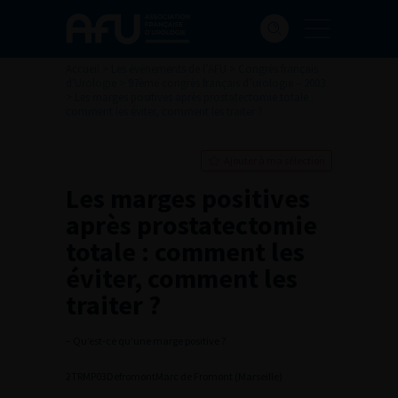
Accueil
>
Les évènements de l’AFU
>
Congrès français
d'Urologie
>
97ème congrès français d’urologie – 2003
>
Les marges positives après prostatectomie totale :
comment les éviter, comment les traiter ?
Ajouter à ma sélection
Les marges positives
après prostatectomie
totale : comment les
éviter, comment les
traiter ?
– Qu’est-ce qu’une marge positive ?
2
TRMP03Defromont
Marc de Fromont (Marseille)