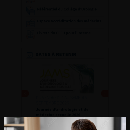
Référentiel du Collège d’Urologie
Espace Accréditation des médecins
Livrets du CFEU pour l'interne
DATES À RETENIR
DU VENDREDI 4 AU SAMEDI 5
SEPTEMBRE 2026
Journée d’andrologie et de
médecine sexuelle 2026