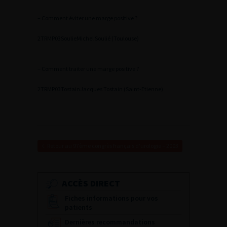
– Comment éviter une marge positive ?
2
TRMP03Soulie
Michel Soulié (Toulouse)
– Comment traiter une marge positive ?
2
TRMP03Tostain
Jacques Tostain (Saint-Etienne)
Retour au 97ème congrès français d’urologie – 2003
ACCÈS DIRECT
Fiches informations pour vos
patients
Dernières recommandations