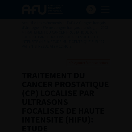
Accueil
>
Les évènements de l’AFU
>
Congrès français
d'Urologie
>
97ème congrès français d’urologie – 2003
>
TRAITEMENT DU CANCER PROSTATIQUE (CP)
LOCALISE PAR ULTRASONS FOCALISES DE HAUTE
INTENSITE (HIFU): ETUDE MULTICENTRIQUE SUR 117
PATIENTS. RESULTATS A 12 MOIS.
Ajouter à ma sélection
TRAITEMENT DU
CANCER PROSTATIQUE
(CP) LOCALISE PAR
ULTRASONS
FOCALISES DE HAUTE
INTENSITE (HIFU):
ETUDE