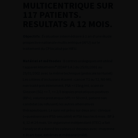
MULTICENTRIQUE SUR
117 PATIENTS.
RESULTATS A 12 MOIS.
Objectifs
: Évaluation intermédiaire à 1 an d’une étude
prospective nationale multicentrique (AFU) sur le
traitement du CP localisé par HIFU.
Matériel et méthodes
: 8 centres urologiques ont utilisé
l’appareil Ablatherm® (EDAP S.A.) du 25/01/2001 au
25/01/2002 avec la même technique (protocole loi Huriet).
Les critères d’inclusions étaient : cancer T1 ou T2, N0-M0,
non traité précédemment, PSA <=15ng/ml, score de
Gleason (SG) <= 7, <= 2/3 biopsies prostatiques positives
(BP+), volume prostatique (VP) <= 50 cm3, patient non
candidat (ou refusant) les autres alternatives
thérapeutiques. Le suivi est prévu sur deux ans : clinique
(+questionnaire IPSS-sexualité) et PSA tous les 6 mois ; BP à
6, 12 et 24 mois. Un organisme indépendant (ITEC) a fait
l’analyse et a donné les valeurs ci-dessous avec : moyenne
± écart-type, extrêmes et médiane (méd).