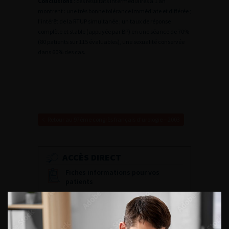
Conclusions
: ces résultats intermédiaires à 1 an
montrent : une très bonne tolérance immédiate et différée ;
l’intérêt de la RTUP simultanée ; un taux de réponse
complète et stable (appuyée par BP) en une séance de 70%
(80 patients sur 115 évaluables), une sexualité conservée
dans 60% des cas.
Retour au 97ème congrès français d’urologie – 2003
ACCÈS DIRECT
Fiches informations pour vos
patients
Dernières recommandations
Référentiel du Collège d’Urologie