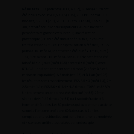
Résultats
: 117 patients (68 T1, 49 T2), 69 ans (47-79) ont
été inclus avec : PSA 8,5 ± 3,5 (1-15), 2 ± 1 BP+ parmi 8 ± 3
biopsies, SG 6 ± 1 (2-7), VP 31 ± 10 cm3 (12-50), IPSS 7 ± 6 (0-
30), activité sexuelle pour 80 patients. Aucun incident
peropératoire grave n’est survenu ; une résection
prostatique (RTUP) a été simultanée 92 fois, le volume
traité a été de 34 ± 9 cc. L’hospitalisation a été de 6,1 ± 1.5
jours (3-10 ; méd 6), le cathéter a été laissé 7.1 ± 10 jours (1
– 64, 90% avant J15 ; méd 4). Sans RTUP le cathéter a été
laissé 18 ± 21 jours (méd 10.5) contre 8 ± 6 (méd 4) avec
RTUP. A 1 an 6 patients sont sortis d’essai (2 décès à 5 et 8
mois non imputables). A 6 mois (n=113) et à 1 an (n=102)
les résultats sont respectivement : PSA 2.5 ± 3 (méd 1.3), 2 ±
2.5 (méd 1.1); IPSS 5.6 ± 6, 4.4 ± 4. A 6 mois : 70 BP- et 32 BP+.
Un traitement secondaire a été effectué (n=35): 2ème
séance de HIFU à 6 mois (n=31) ou 1 radiothérapie et 3
hormonothérapies. Les 80 patients qui avaient une activité
sexuelle l’ont conservé dans 60% des cas. A 1an les
complications résiduelles sont : une incontinence modérée
et 4 sténoses uréthrales traitées par endoscopie.