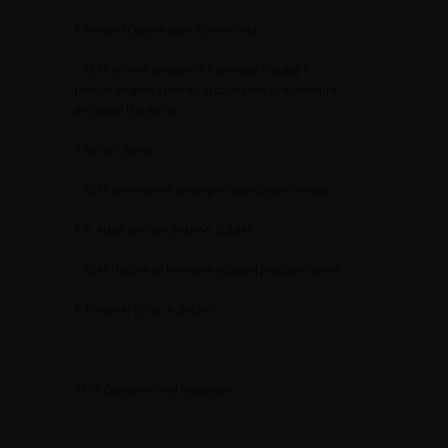
P. Iversen (Copenhagen, Danemark)
– 11:50 Is there an optimal hormonal therapy ?
(antiandrogens vs medical castration vs maximum
androgen blockade)
V. Ravery (Paris)
– 12:15 Intermittent androgen deprivation therapy
P-A. Abrahamsson (Malmö, Suède)
– 12:40 Update on hormone escaped prostate cancer
K. Pummer (Graz, Autriche)
13:05 Questions and discussion