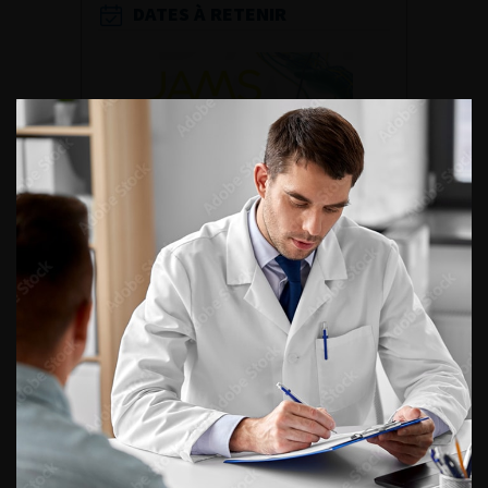
DATES À RETENIR
DU VENDREDI 4 AU SAMEDI 5
SEPTEMBRE 2026
Journée d’andrologie et de
médecine sexuelle 2026
ENQUÊTES DE PRATIQUES
EN UROLOGIE