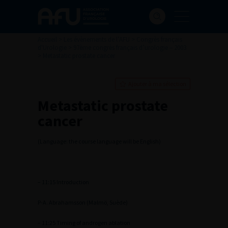
Accueil
>
Les évènements de l’AFU
>
Congrès français
d'Urologie
>
97ème congrès français d’urologie – 2003
>
Metastatic prostate cancer
Ajouter à ma sélection
Metastatic prostate
cancer
(Language: the course language will be English)
– 11:15 Introduction
P-A. Abrahamsson (Malmö, Suède)
– 11:25 Timing of androgen ablation