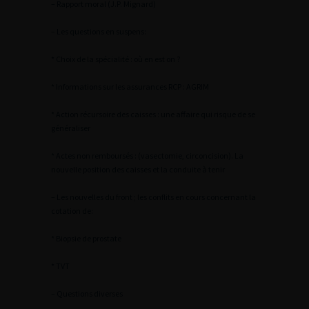
– Rapport moral (J.P. Mignard)
– Les questions en suspens:
* Choix de la spécialité : où en est on ?
* Informations sur les assurances RCP : AGRIM
* Action récursoire des caisses : une affaire qui risque de se
généraliser
* Actes non remboursés : (vasectomie, circoncision). La
nouvelle position des caisses et la conduite à tenir
– Les nouvelles du front ; les conflits en cours concernant la
cotation de:
* Biopsie de prostate
* TVT
– Questions diverses