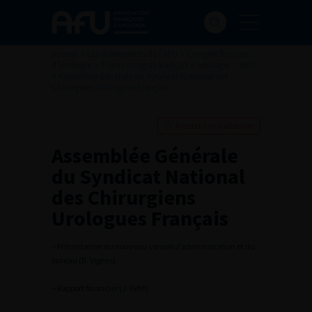
Accueil
>
Les évènements de l’AFU
>
Congrès français
d'Urologie
>
97ème congrès français d’urologie – 2003
>
Assemblée Générale du Syndicat National des
Chirurgiens Urologues Français
Ajouter à ma sélection
Assemblée Générale
du Syndicat National
des Chirurgiens
Urologues Français
– Présentation du nouveau conseil d’administration et du
bureau (B. Vignes)
– Rapport financier (J. Petit)