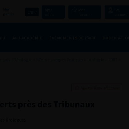
Mon
Mes
Mes
Se
CNPU
panier
outils
favoris
connect
AFU
AFU ACADÉMIE
ÉVÈNEMENTS DE L’AFU
PUBLICATIO
nçais d'Urologie
>
97ème congrès français d’urologie – 2003
>
Ajouter à ma sélection
erts près des Tribunaux
 des Urologues