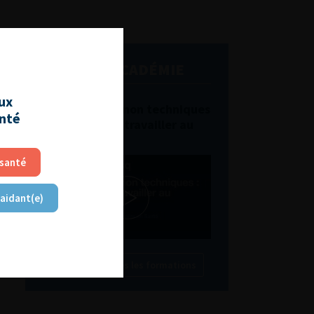
L'AFU ACADÉMIE
aux
Compétences non techniques
anté
: comment les travailler au
quotidien ?
 santé
 aidant(e)
Découvrir toutes les formations