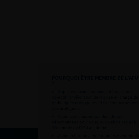
POURQUOI ÊTRE MEMBRE DE L’AFU
?
Appartenir à une communauté qui a pour
objectif l’amélioration de la prise en charge de
pathologies urologiques et l’accompagnement
des urologues.
Avoir accès aux vidéos didactiques
sélectionnées pour vous, aux webinaires et à
l’ensemble de l’AFU académie.
Avoir un tarif privilégié pour les évènement