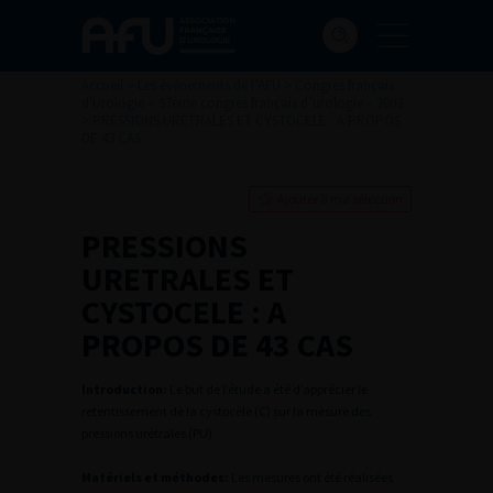
Accueil
>
Les évènements de l’AFU
>
Congrès français
d'Urologie
>
97ème congrès français d’urologie – 2003
>
PRESSIONS URETRALES ET CYSTOCELE : A PROPOS
DE 43 CAS
Ajouter à ma sélection
PRESSIONS
URETRALES ET
CYSTOCELE : A
PROPOS DE 43 CAS
Introduction:
Le but de l’étude a été d’apprécier le
retentissement de la cystocèle (C) sur la mesure des
pressions urétrales (PU).
Matériels et méthodes:
Les mesures ont été réalisées