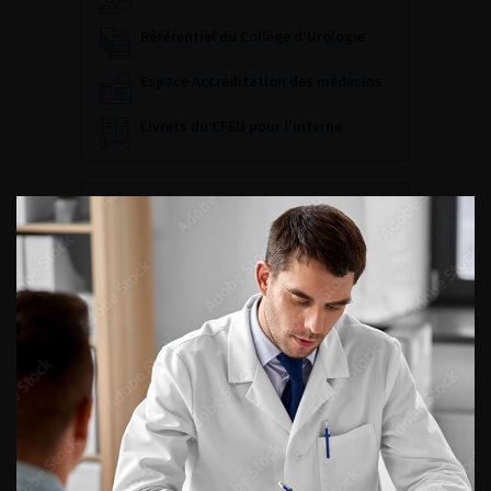
Référentiel du Collège d’Urologie
Espace Accréditation des médecins
Livrets du CFEU pour l'interne
DATES À RETENIR
DU VENDREDI 4 AU SAMEDI 5
SEPTEMBRE 2026
Journée d’andrologie et de
médecine sexuelle 2026