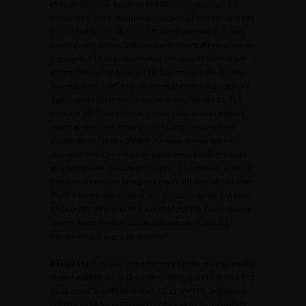
chez 43 patientes âgées de 33 à 88 ans (moyenne = 62),
porteuses d’une C mesurée par rapport à l’hymen, de stade
Il (n = 33) et III (n = 10), sans instabilité urétrale, avec une
sonde 2 voies 4 trous CH8. Les patientes ont été réparties en
3 groupes : A1 non incontinentes urinaires à l’effort et non
incontinentes C réduite (n = 16, âge moyen = 64), A2 non
incontinentes à l’effort mais incontinentes C réduite (n = 7,
âge moyen = 67) et B incontinentes à l’effort (n = 20, âge
moyen = 59). Dans chaque groupe, nous avons comparé
avant et après réduction de la C la pression de clôture
maximale de l’urètre (PCMU) au repos et, pour des toux
élevées statistiquement comparables quantifiées par les
pics de pression vésicale (PPV), les pics de pression urétrale
(PPU) mesurés dans la région de la PCMU, la PCMU à l’effort
(PCMUE) correspondante et leur corollaire ajusté à la toux
PPUa (= PPU/PPV) et PCMUEa (= PCMUE/PPV). Dans chaque
groupe, les moyennes (µ) des différences (d) ont été
comparées par le test de Student.
Résultats:
Il existait une différence significative au seuil 5
% pour µdPCMUA1 (6.13 ± 6.94 cmH20), µdPCMUA2 (16.57 ±
13.52 cmH20), µdPCMUB (8.05 ± 5.23 cmH20), µdPPUaAl
(25.70 ± 26.64 %), µdPPUaA2 (27.20 ± 24.32 %), µdPPUaB