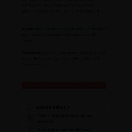
(20.74 ± 27.41 %), µdPCMUEaAl (31.94 ± 27.95 %),
µdPCMUEaA2 (35.91 ± 24.76 %) et µdPCMUEaB (26.41 ±
25.53 %).
Discussion:
En cas de cystocèle de stade Il et plus, les PU
au repos et à l’effort peuvent être majorées par effet
"pelote".
Conclusion:
Dans le but d’apprécier une lUE patente ou
potentielle associée, il semble utile de mesurer les PU
cystocèle réduite.
Retour au 97ème congrès français d’urologie – 2003
ACCÈS DIRECT
Fiches informations pour vos
patients
Dernières recommandations