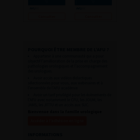
Consulter
Consulter
POURQUOI ÊTRE MEMBRE DE L’AFU ?
Appartenir à une communauté qui a pour
objectif l’amélioration de la prise en charge des
pathologies urologiques et l’accompagnement
des urologues.
Avoir accès aux vidéos didactiques
sélectionnées pour vous, aux webinaires et à
l’ensemble de l’AFU académie.
Avoir un tarif privilégié pour les évènements de
l’AFU avec notamment le CFU, les JOUM, les
JAMS, les JITTU et un accès aux SUC.
Bienvenue dans la famille urologique
Accéder à l’adhésion en ligne
INFORMATIONS