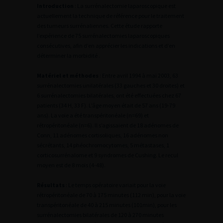
Introduction
: La surrénalectomie laparoscopique est
actuellement la technique de référence pour le traitement
des tumeurs surrénaliennes. Cette étude rapporte
l’expérience de 75 surrénalectomies laparoscopiques
consécutives, afin d’en apprécier les indications et d’en
déterminer la morbidité .
Matériel et méthodes
: Entre avril 1994 à mai 2003, 63
surrénalectomies unilatérales (33 gauches et 30 droites) et
6 surrénalectomies bilatérales, ont été effectuées chez 67
patients (34 H, 33 F). L’âge moyen était de 57 ans (19-79
ans). La voie a été transpéritonéale (n=69) et
rétropéritonéale (n=6). Il s’agissaient de 18 adénomes de
Conn, 11 adénomes cortisoliques, 16 adénomes non
sécrétants, 14 phéochromocytomes, 5 métastases, 1
corticosurrénalome et 9 syndromes de Cushing. Le recul
moyen est de 8 mois (4-48).
Résultats
: Le temps opératoire variait pour la voie
rétropéritonéale de 70 à 175 minutes (112 min), pour la voie
transpéritonéale de 40 à 215 minutes (101min), pour les
surrénalectomies bilatérales de 120 à 270 minutes