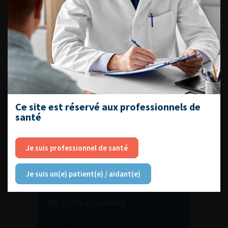
DU VENDREDI 4 AU SAMEDI 5
SEPTEMBRE 2026
Journée d’andrologie et de
médecine sexuelle 2026
Ce site est réservé aux professionnels de
santé
ENQUÊTES DE PRATIQUES
EN UROLOGIE
Je suis professionnel de santé
Je suis un(e) patient(e) / aidant(e)
L'AFU ACADÉMIE
Compétences non techniques : comment