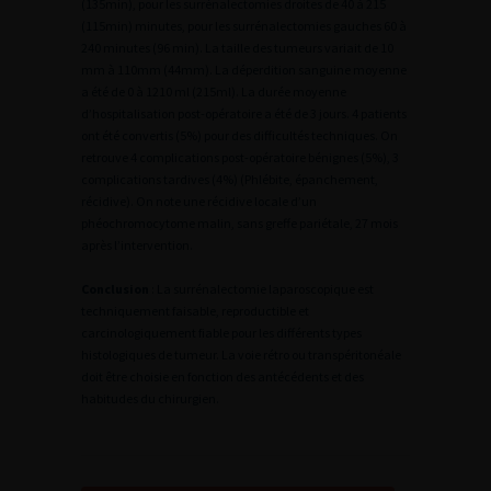
(135min), pour les surrénalectomies droites de 40 à 215
(115min) minutes, pour les surrénalectomies gauches 60 à
240 minutes (96 min). La taille des tumeurs variait de 10
mm à 110mm (44mm). La déperdition sanguine moyenne
a été de 0 à 1210 ml (215ml). La durée moyenne
d’hospitalisation post-opératoire a été de 3 jours. 4 patients
ont été convertis (5%) pour des difficultés techniques. On
retrouve 4 complications post-opératoire bénignes (5%), 3
complications tardives (4%) (Phlébite, épanchement,
récidive). On note une récidive locale d’un
phéochromocytome malin, sans greffe pariétale, 27 mois
après l’intervention.
Conclusion
: La surrénalectomie laparoscopique est
techniquement faisable, reproductible et
carcinologiquement fiable pour les différents types
histologiques de tumeur. La voie rétro ou transpéritonéale
doit être choisie en fonction des antécédents et des
habitudes du chirurgien.