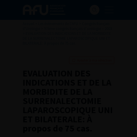
Accueil
>
Les évènements de l’AFU
>
Congrès français
d'Urologie
>
97ème congrès français d’urologie – 2003
>
EVALUATION DES INDICATIONS ET DE LA MORBIDITE
DE LA SURRENALECTOMIE LAPAROSCOPIQUE UNI ET
BILATERALE: À propos de 75 cas.
Ajouter à ma sélection
EVALUATION DES
INDICATIONS ET DE LA
MORBIDITE DE LA
SURRENALECTOMIE
LAPAROSCOPIQUE UNI
ET BILATERALE: À
propos de 75 cas.