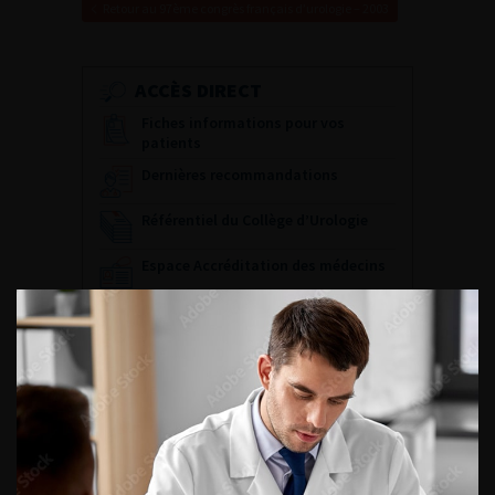
Retour au 97ème congrès français d’urologie – 2003
ACCÈS DIRECT
Fiches informations pour vos
patients
Dernières recommandations
Référentiel du Collège d’Urologie
Espace Accréditation des médecins
Livrets du CFEU pour l'interne
DATES À RETENIR