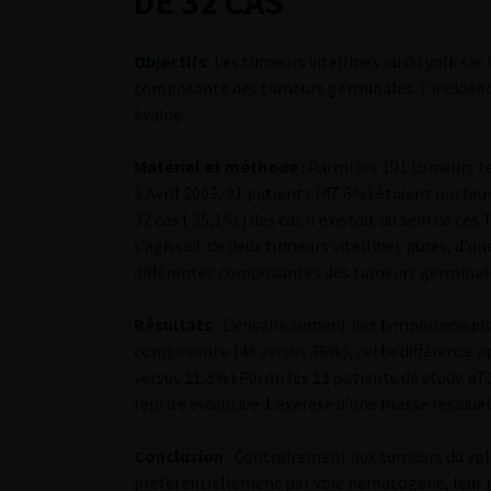
DE 32 CAS
Objectifs
: Les tumeurs vitellines ou du yolk sa
composante des tumeurs germinales. L’incidenc
évalué.
Matériel et méthode
: Parmi les 191 tumeurs t
à Avril 2003, 91 patients (47,6%) étaient por
32 cas ( 35,1% ) des cas il existait au sein de c
s’agissait de deux tumeurs vitellines pures, d’u
différentes composantes des tumeurs germinale
Résultats
: L’envahissement des lymphonoeuds 
composante (46 versus 36%), cette différence ap
versus 11,8%).Parmi les 11 patients de stade pT
reprise évolutive. L’exérèse d’une masse résiduel
Conclusion
: Contrairement aux tumeurs du yolk
préférentiellement par voie hématogène, leur 