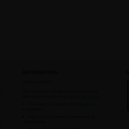
INFORMATIONS
Adhésion à l’AFU :
s
Vous souhaitez connaître la procédure pour
devenir membre de l’AFU,
cliquez sur ce lien
Télécharger le dossier de demande de
candidature.
Dates des prochaines commissions de
candidatures
s