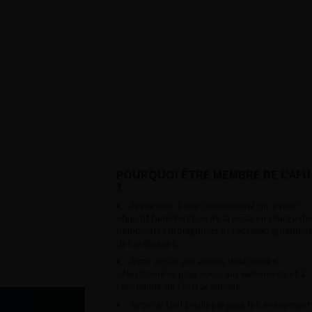
POURQUOI ÊTRE MEMBRE DE L’AFU
?
Appartenir à une communauté qui a pour
objectif l’amélioration de la prise en charge de
pathologies urologiques et l’accompagnement
des urologues.
Avoir accès aux vidéos didactiques
sélectionnées pour vous, aux webinaires et à
l’ensemble de l’AFU académie.
Avoir un tarif privilégié pour les évènement