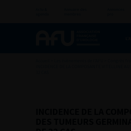
Actu &
Annuaire des
Annonces
agenda
membres
pro
L’
Accueil
>
Les évènements de l’AFU
>
Congrès fra
INCIDENCE DE LA COMPOSANTE VITELLINE AU 
32 CAS
INCIDENCE DE LA COMP
DES TUMEURS GERMINAL