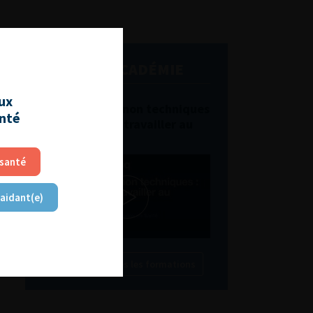
L'AFU ACADÉMIE
aux
Compétences non techniques
anté
: comment les travailler au
quotidien ?
 santé
 aidant(e)
Découvrir toutes les formations