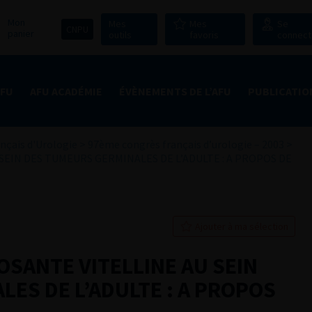
Mon
Mes
Mes
Se
CNPU
panier
outils
favoris
connect
AFU
AFU ACADÉMIE
ÉVÈNEMENTS DE L’AFU
PUBLICATIO
nçais d'Urologie
>
97ème congrès français d’urologie – 2003
>
SEIN DES TUMEURS GERMINALES DE L’ADULTE : A PROPOS DE
Ajouter à ma sélection
OSANTE VITELLINE AU SEIN
ES DE L’ADULTE : A PROPOS