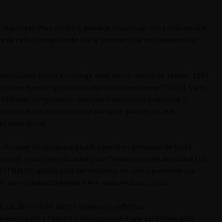
c fréquentes chez l’enfant peuvent constituer chez l’adulte une
e de cette composante sur le pronostic de ces tumeurs est
esticulaires prises en charge dans notre centre de Janvier 1993
teurs d’une tumeur germinale non séminomateuse (TGNS). Dans
es TGNS une composante vitelline d’importance variable. Il
ne association à un tératome pur dans quatre cas, aux
s dans 26 cas.
rétropéritonéaux est plus fréquent en présence de cette
paraît moins significative pour l’extension métastatique (15
1 (TNM 97) placés sous surveillance, un seul à présenté une
le après chimiothérapie a été réalisée dans 11 cas.
 sac de l’enfant dont l’extension s’effectue
présence chez l’adulte s’accompagne d’une extension plus