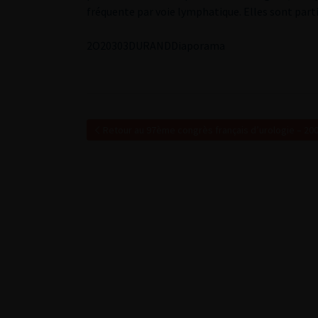
fréquente par voie lymphatique. Elles sont par
2
O20303DURAND
Diaporama
Retour au 97ème congrès français d’urologie – 20