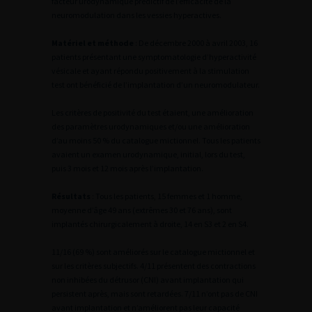
facteur urodynamique prédictif de l’efficacité de la
neuromodulation dans les vessies hyperactives.
Matériel et méthode
: De décembre 2000 à avril 2003, 16
patients présentant une symptomatologie d’hyperactivité
vésicale et ayant répondu positivement à la stimulation
test ont bénéficié de l’implantation d’un neuromodulateur.
Les critères de positivité du test étaient, une amélioration
des paramètres urodynamiques et/ou une amélioration
d’au moins 50 % du catalogue mictionnel. Tous les patients
avaient un examen urodynamique, initial, lors du test,
puis 3 mois et 12 mois après l’implantation.
Résultats
: Tous les patients, 15 femmes et 1 homme,
moyenne d’âge 49 ans (extrêmes 30 et 76 ans), sont
implantés chirurgicalement à droite, 14 en S3 et 2 en S4.
11/16 (69 %) sont améliorés sur le catalogue mictionnel et
sur les critères subjectifs. 4/11 présentent des contractions
non inhibées du détrusor (CNI) avant implantation qui
persistent après, mais sont retardées. 7/11 n’ont pas de CNI
avant implantation et n’améliorent pas leur capacité