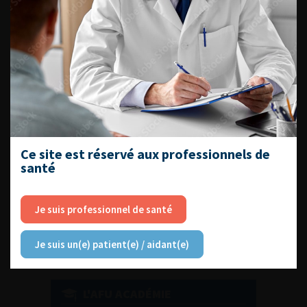
DU VENDREDI 4 AU SAMEDI 5
SEPTEMBRE 2026
Journée d’andrologie et de
médecine sexuelle 2026
Ce site est réservé aux professionnels de
santé
ENQUÊTES DE PRATIQUES
EN UROLOGIE
Je suis professionnel de santé
Je suis un(e) patient(e) / aidant(e)
L'AFU ACADÉMIE