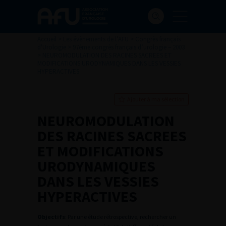
Accueil
>
Les évènements de l’AFU
>
Congrès français
d'Urologie
>
97ème congrès français d’urologie – 2003
>
NEUROMODULATION DES RACINES SACREES ET
MODIFICATIONS URODYNAMIQUES DANS LES VESSIES
HYPERACTIVES
Ajouter à ma sélection
NEUROMODULATION
DES RACINES SACREES
ET MODIFICATIONS
URODYNAMIQUES
DANS LES VESSIES
HYPERACTIVES
Objectifs
: Par une étude rétrospective, rechercher un