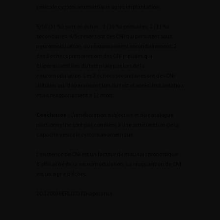
vésicale cystomanométrique après implantation.
5/16 (31 %) sont en échec : 3 (19 %) primaires, 2 (11 %)
secondaires. 4/5 présentent des CNI qui persistent sous
neuromodulation, ou réapparaissent secondairement. 2
des 3 échecs primaires ont des CNI initiales qui
disparaissent lors du test mais pas lors de la
neuromodulation. Les 2 échecs secondaires ont des CNI
initiales qui disparaissent lors du test et après implantation
mais réapparaissent à 12 mois.
Conclusion
: L’amélioration subjective et du catalogue
mictionnel ne sont pas corrélées à une amélioration de la
capacité vésicale cystomanométrique.
L’existence de CNI est un facteur de mauvais pronostique
d’efficacité de la neuromodulation. La réapparition de CNI
est un signe d’échec.
2
O12003BERLIZOT
Diaporama