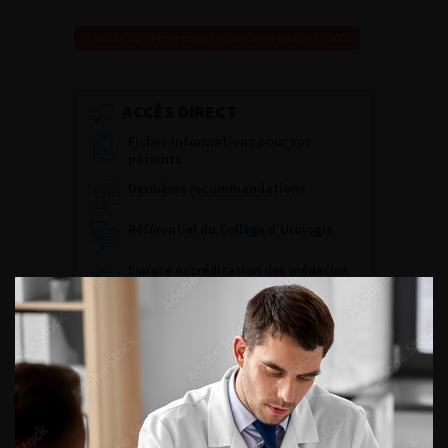
Retour au 97ème congrès français d’urologie – 2003
ACCÈS DIRECT
Fiches informations pour vos
patients
Dernières recommandations
Référentiel du Collège d’Urologie
Espace Accréditation des médecins
Livrets du CFEU pour l'interne
DATES À RETENIR