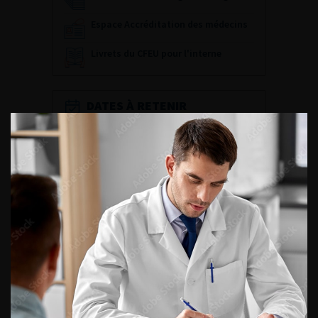
Espace Accréditation des médecins
Livrets du CFEU pour l'interne
DATES À RETENIR
DU VENDREDI 4 AU SAMEDI 5
SEPTEMBRE 2026
Journée d’andrologie et de
médecine sexuelle 2026