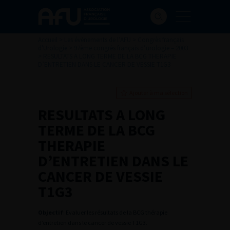
Accueil
>
Les évènements de l’AFU
>
Congrès français
d'Urologie
>
97ème congrès français d’urologie – 2003
>
RESULTATS A LONG TERME DE LA BCG THERAPIE
D’ENTRETIEN DANS LE CANCER DE VESSIE T1G3
Ajouter à ma sélection
RESULTATS A LONG
TERME DE LA BCG
THERAPIE
D’ENTRETIEN DANS LE
CANCER DE VESSIE
T1G3
Objectif
: Evaluer les résultats de la BCG thérapie
d’entretien dans le cancer de vessie T1G3.