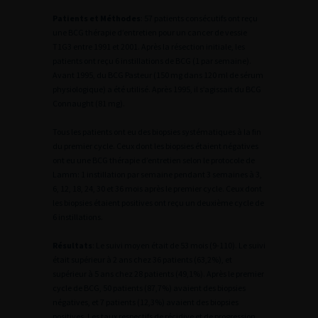
Patients et Méthodes
: 57 patients consécutifs ont reçu
une BCG thérapie d’entretien pour un cancer de vessie
T1G3 entre 1991 et 2001. Après la résection initiale, les
patients ont reçu 6 instillations de BCG (1 par semaine).
Avant 1995, du BCG Pasteur (150 mg dans 120 ml de sérum
physiologique) a été utilisé. Après 1995, il s’agissait du BCG
Connaught (81 mg).
Tous les patients ont eu des biopsies systématiques à la fin
du premier cycle. Ceux dont les biopsies étaient négatives
ont eu une BCG thérapie d’entretien selon le protocole de
Lamm: 1 instillation par semaine pendant 3 semaines à 3,
6, 12, 18, 24, 30 et 36 mois après le premier cycle. Ceux dont
les biopsies étaient positives ont reçu un deuxième cycle de
6 instillations.
Résultats
: Le suivi moyen était de 53 mois (9-110). Le suivi
était supérieur à 2 ans chez 36 patients (63,2%), et
supérieur à 5 ans chez 28 patients (49,1%). Après le premier
cycle de BCG, 50 patients (87,7%) avaient des biopsies
négatives, et 7 patients (12,3%) avaient des biopsies
positives. Les taux respectifs de récidive et de progression