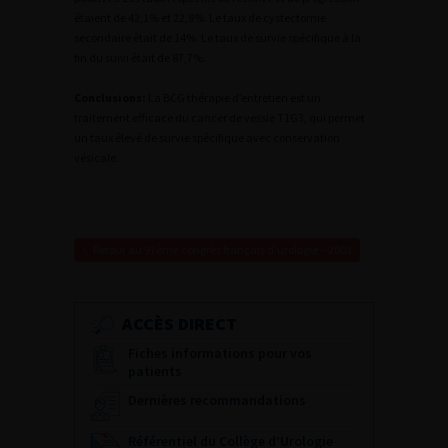
étaient de 42,1% et 22,8%. Le taux de cystectomie
secondaire était de 14%. Le taux de survie spécifique à la
fin du suivi était de 87,7%.
Conclusions:
La BCG thérapie d’entretien est un
traitement efficace du cancer de vessie T1G3, qui permet
un taux élevé de survie spécifique avec conservation
vésicale.
Retour au 97ème congrès français d’urologie – 2003
ACCÈS DIRECT
Fiches informations pour vos
patients
Dernières recommandations
Référentiel du Collège d’Urologie