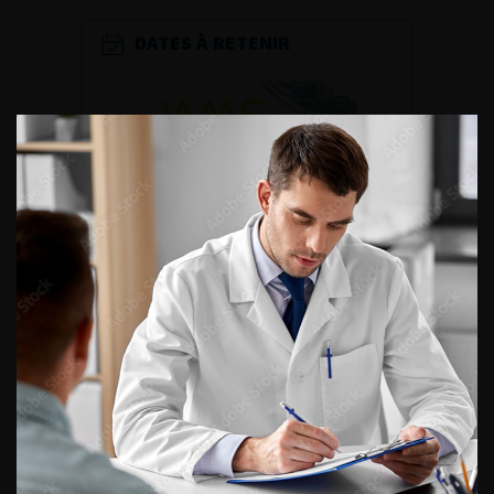
DATES À RETENIR
DU VENDREDI 4 AU SAMEDI 5
SEPTEMBRE 2026
Journée d’andrologie et de
médecine sexuelle 2026
ENQUÊTES DE PRATIQUES
EN UROLOGIE