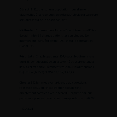
Objectif :
Etudier sur une population nouvellement
diagnostiqué les répercussion de la pathologie sur sa propre
sexualité et sur celle de son conjoint.
Méthode :
L’International Index of Erectil Function -IIEF- a
été administré à chaque patient, les conjoint ont été
interrogé sur leur Désir Sexuel -DS-, et sur la Satisfaction
Global -OS-.
Résultats
: Chez les patients HBP, toutes les dimensions
due IIEF, sont dégradé selon la sévérité au score obtenu à l’
IPSS. Ceci est particulièrement vraie pour les dimensions
DS( 52,8-46,6-35,2) et OS ( 69,6-57,3-40,4 ).
Chez les 391 femmes ayant répondu aux questions,
l’absence de DS ou l’insatisfaction globale sont
directement corrélée avec le score IIEF exprimé par leur
partenaire pour les dimensions correspondantes. p<0,005
O142.gif