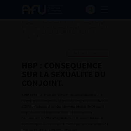
Accueil
>
Les évènements de l’AFU
>
Congrès français
d'Urologie
>
97ème congrès français d’urologie – 2003
>
HBP : CONSEQUENCE SUR LA SEXUALITE DU
CONJOINT.
Ajouter à ma sélection
HBP : CONSEQUENCE
SUR LA SEXUALITE DU
CONJOINT.
Contexte
:Les troubles mictionnels secondaires à une
hypertrophie bénigne de la prostate sont retrouvés chez 20
à 25% de la population des hommes de plus de 50 ans. Il
s’agit donc d’un problème de santé publique au
nombreuses facettes diagnostiques, thérapeutiques, et
économiques. La sévérité est estimé par le score obtenu à l’
IPSS, questionnaire reconnu et validé.