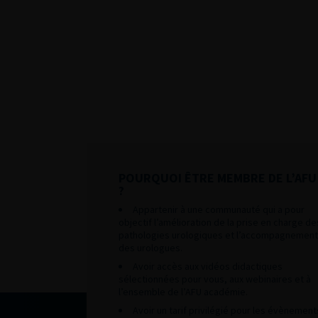
POURQUOI ÊTRE MEMBRE DE L’AFU
?
Appartenir à une communauté qui a pour
objectif l’amélioration de la prise en charge de
pathologies urologiques et l’accompagnement
des urologues.
Avoir accès aux vidéos didactiques
sélectionnées pour vous, aux webinaires et à
l’ensemble de l’AFU académie.
Avoir un tarif privilégié pour les évènement