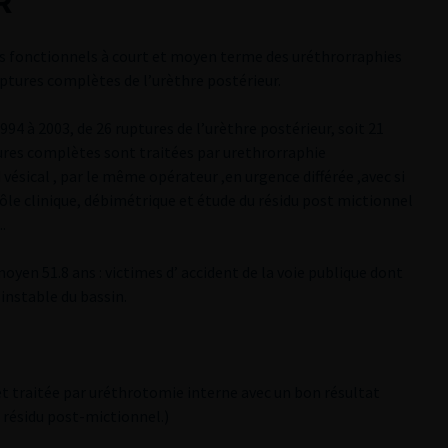
R
ts fonctionnels à court et moyen terme des uréthrorraphies
ptures complètes de l’urèthre postérieur.
94 à 2003, de 26 ruptures de l’urèthre postérieur, soit 21
ures complètes sont traitées par urethrorraphie
ésical , par le même opérateur ,en urgence différée ,avec si
ôle clinique, débimétrique et étude du résidu post mictionnel
.
yen 51.8 ans : victimes d’ accident de la voie publique dont
instable du bassin.
et traitée par uréthrotomie interne avec un bon résultat
e résidu post-mictionnel.)