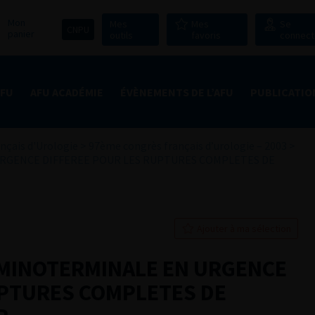
Mon
Mes
Mes
Se
CNPU
panier
outils
favoris
connect
AFU
AFU ACADÉMIE
ÉVÈNEMENTS DE L’AFU
PUBLICATIO
nçais d'Urologie
>
97ème congrès français d’urologie – 2003
>
GENCE DIFFEREE POUR LES RUPTURES COMPLETES DE
Ajouter à ma sélection
MINOTERMINALE EN URGENCE
UPTURES COMPLETES DE