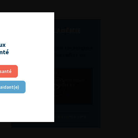
L'AFU ACADÉMIE
aux
Compétences non techniques
anté
: comment les travailler au
quotidien ?
 santé
 aidant(e)
Découvrir toutes les formations