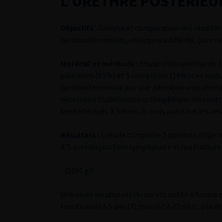
L’URETHRE POSTERIEU
Objectifs
: Analyse et comparaison des résulta
terminoterminales, en urgence différée, pour ru
Matériel et méthode :
Etude rétrospective de 19
partielles (81%) et 5 complètes (19%).Ces rupt
terminoterminale par voie périnéale avec abord v
nécessaire stabilisation orthopédique. Un contr
sont effectués à 3 mois , 6 mois puis tous les ans.
Résultats :
L’étude comporte 5 patients d’âge mo
3/5 avec disjonction symphysaire et/ou fracture 
O199.gif
Une seule récidive uréthrale est notée à 6 mois 
fonctionnel à 5 ans ( Q max est à 22 ml/s, pas d