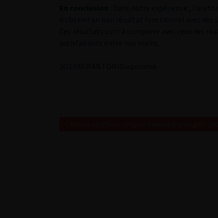
En conclusion
: Dans notre expérience , l’uré
d’obtenir un bon résultat fonctionnel avec des s
Ces résultats sont à comparer avec ceux des r
satisfaisants entre nos mains.
2
O19903FANTONI
Diaporama
Retour au 97ème congrès français d’urologie – 20