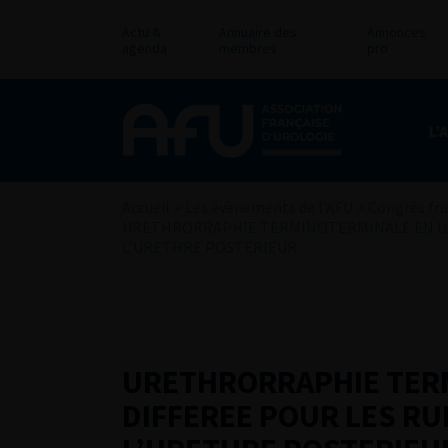
Actu &
Annuaire des
Annonces
agenda
membres
pro
L’
Accueil
>
Les évènements de l’AFU
>
Congrès fra
URETHRORRAPHIE TERMINOTERMINALE EN UR
L’URETHRE POSTERIEUR
URETHRORRAPHIE TER
DIFFEREE POUR LES R