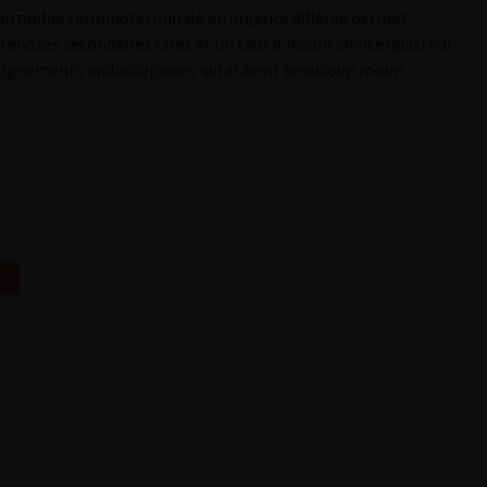
throrraphie terminoterminale en urgence différée permet
ténoses secondaires rares et un taux d’incontinence quasi nul.
éalignements endoscopiques qui étaient beaucoup moins
03