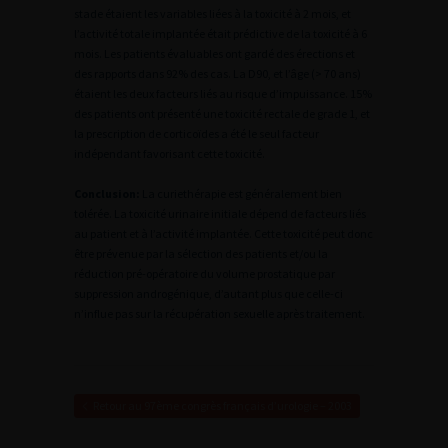
stade étaient les variables liées à la toxicité à 2 mois, et
l’activité totale implantée était prédictive de la toxicité à 6
mois. Les patients évaluables ont gardé des érections et
des rapports dans 92% des cas. La D90, et l’âge (> 70 ans)
étaient les deux facteurs liés au risque d’impuissance. 15%
des patients ont présenté une toxicité rectale de grade 1, et
la prescription de corticoïdes a été le seul facteur
indépendant favorisant cette toxicité.
Conclusion:
La curiethérapie est généralement bien
tolérée. La toxicité urinaire initiale dépend de facteurs liés
au patient et à l’activité implantée. Cette toxicité peut donc
être prévenue par la sélection des patients et/ou la
réduction pré-opératoire du volume prostatique par
suppression androgénique, d’autant plus que celle-ci
n’influe pas sur la récupération sexuelle après traitement.
Retour au 97ème congrès français d’urologie – 2003