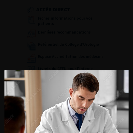
ACCÈS DIRECT
Fiches informations pour vos
patients
Dernières recommandations
Référentiel du Collège d’Urologie
Espace Accréditation des médecins
Livrets du CFEU pour l'interne
DATES À RETENIR