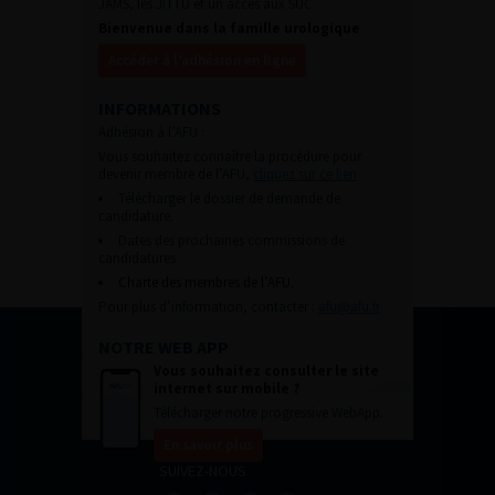
JAMS, les JITTU et un accès aux SUC.
Bienvenue dans la famille urologique
Accéder à l’adhésion en ligne
INFORMATIONS
Adhésion à l’AFU :
Vous souhaitez connaître la procédure pour
devenir membre de l’AFU,
cliquez sur ce lien
Télécharger le dossier de demande de
candidature.
Dates des prochaines commissions de
candidatures
Charte des membres de l’AFU.
Pour plus d’information, contacter :
afu@afu.fr
NOTRE WEB APP
Vous souhaitez consulter le site
internet sur mobile ?
Télécharger notre progressive WebApp.
En savoir plus
SUIVEZ-NOUS