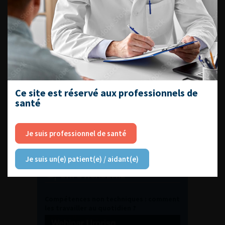
DU VENDREDI 4 AU SAMEDI 5
SEPTEMBRE 2026
Journée d’andrologie et de
médecine sexuelle 2026
ENQUÊTES DE PRATIQUES
Ce site est réservé aux professionnels de
santé
EN UROLOGIE
Je suis professionnel de santé
Je suis un(e) patient(e) / aidant(e)
L'AFU ACADÉMIE
Compétences non techniques : comment
les travailler au quotidien ?