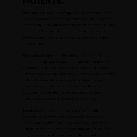
PATIENTS.
Introduction:
La curiethérapie est une alternative dans
le traitement du cancer de la prostate localisé. Le résultat
carcinologique des différentes options étant identique pour
les cancers de faible risque, les critères de qualité de vie
sont essentiels. Nous avons évalué la toxicité aiguë de la
curiethérapie
Méthodes:
Depuis mai 1998, 600 patients ont été traités
par curiethérapie par implants permanents d’ iode 125 ou
de palladium 103. Nous avons analysé la toxicité aiguë (<=
6 mois) des 450 premiers patients. Les critères RTOG ont été
utilisés. Les variables étudiées ont été cliniques, per-
opératoires (volume prostatique, nombre de grains,
activité implantée, dosimétrie per-opératoire), post-
opératoires, et basées sur la dosimétrie à 2 mois.
Résultats:
Avec la technique en temps réel utilisant des
grains libres, la D90 moyenne (dose délivrée à 90% du
volume cible) a été de 184 Gy. A 2 et 6 mois, une toxicité
urinaire de grade 2-3 était présente dans 40% et 10% des
cas, respectivement. Le volume prostatique initial et le