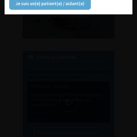
Je suis un(e) patient(e) / aidant(e)
ENQUÊTES DE PRATIQUES
EN UROLOGIE
L'AFU ACADÉMIE
Compétences non techniques : comment
les travailler au quotidien ?
Découvrir toutes les formations