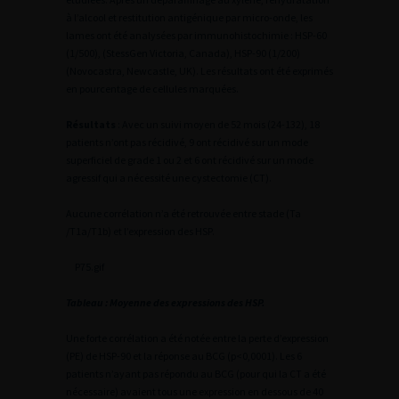
à l’alcool et restitution antigénique par micro-onde, les
lames ont été analysées par immunohistochimie : HSP-60
(1/500), (StessGen Victoria, Canada), HSP-90 (1/200)
(Novocastra, Newcastle, UK). Les résultats ont été exprimés
en pourcentage de cellules marquées.
Résultats
: Avec un suivi moyen de 52 mois (24-132), 18
patients n’ont pas récidivé, 9 ont récidivé sur un mode
superficiel de grade 1 ou 2 et 6 ont récidivé sur un mode
agressif qui a nécessité une cystectomie (CT).
Aucune corrélation n’a été retrouvée entre stade (Ta
/T1a/T1b) et l’expression des HSP.
P75.gif
Tableau : Moyenne des expressions des HSP.
Une forte corrélation a été notée entre la perte d’expression
(PE) de HSP-90 et la réponse au BCG (p<0,0001). Les 6
patients n’ayant pas répondu au BCG (pour qui la CT a été
nécessaire) avaient tous une expression en dessous de 40