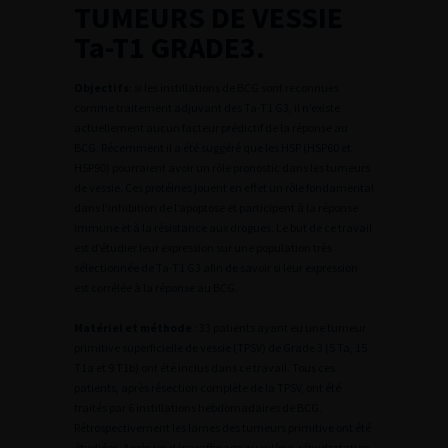
TUMEURS DE VESSIE
Ta-T1 GRADE3.
Objectifs
: si les instillations de BCG sont reconnues
comme traitement adjuvant des Ta-T1 G3, il n’existe
actuellement aucun facteur prédictif de la réponse au
BCG. Récemment il a été suggéré que les HSP (HSP60 et
HSP90) pourraient avoir un rôle pronostic dans les tumeurs
de vessie. Ces protéines jouent en effet un rôle fondamental
dans l’inhibition de l’apoptose et participent à la réponse
immune et à la résistance aux drogues. Le but de ce travail
est d’étudier leur expression sur une population très
sélectionnée de Ta-T1 G3 afin de savoir si leur expression
est corrélée à la réponse au BCG.
Matériel et méthode
: 33 patients ayant eu une tumeur
primitive superficielle de vessie (TPSV) de Grade 3 (5 Ta, 15
T1a et 9 T1b) ont été inclus dans ce travail. Tous ces
patients, après résection complète de la TPSV, ont été
traités par 6 instillations hebdomadaires de BCG.
Rétrospectivement les lames des tumeurs primitive ont été
étudiées. Après un déparaffinage au xylène, réhydratation