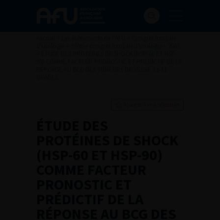
Accueil
>
Les évènements de l’AFU
>
Congrès français
d'Urologie
>
97ème congrès français d’urologie – 2003
>
ÉTUDE DES PROTÉINES DE SHOCK (HSP-60 ET HSP-
90) COMME FACTEUR PRONOSTIC ET PRÉDICTIF DE LA
RÉPONSE AU BCG DES TUMEURS DE VESSIE Ta-T1
GRADE3.
Ajouter à ma sélection
ÉTUDE DES
PROTÉINES DE SHOCK
(HSP-60 ET HSP-90)
COMME FACTEUR
PRONOSTIC ET
PRÉDICTIF DE LA
RÉPONSE AU BCG DES