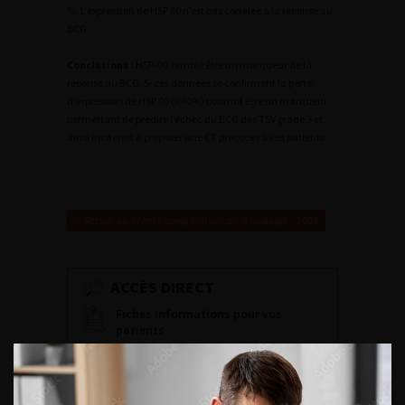
%. L’expression de HSP 60 n’est pas corrélée à la réponse au
BCG.
Conclusions :
HSP-90 semble être un marqueur de la
réponse au BCG. Si ces données se confirment la perte
d’expression de HSP 90 (<40%) pourrait être un marqueur
permettant de prédire l’échec du BCG des TSV grade 3 et
ainsi inciterait à proposer une CT précoces à ces patients
Retour au 97ème congrès français d’urologie – 2003
ACCÈS DIRECT
Fiches informations pour vos
patients
Dernières recommandations
Référentiel du Collège d’Urologie