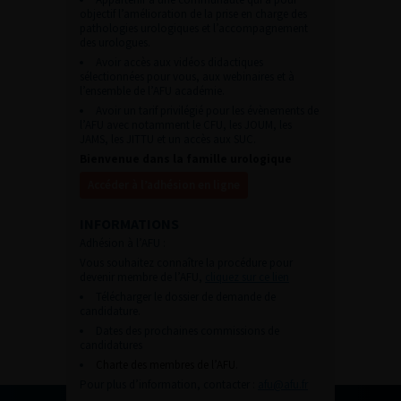
objectif l’amélioration de la prise en charge des
pathologies urologiques et l’accompagnement
des urologues.
Avoir accès aux vidéos didactiques
sélectionnées pour vous, aux webinaires et à
l’ensemble de l’AFU académie.
Avoir un tarif privilégié pour les évènements de
l’AFU avec notamment le CFU, les JOUM, les
JAMS, les JITTU et un accès aux SUC.
Bienvenue dans la famille urologique
Accéder à l’adhésion en ligne
INFORMATIONS
Adhésion à l’AFU :
Vous souhaitez connaître la procédure pour
devenir membre de l’AFU,
cliquez sur ce lien
Télécharger le dossier de demande de
candidature.
Dates des prochaines commissions de
candidatures
Charte des membres de l’AFU.
Pour plus d’information, contacter :
afu@afu.fr