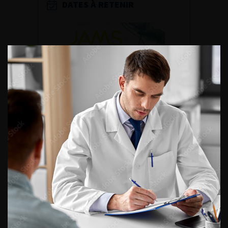
DATES À RETENIR
DU VENDREDI 4 AU SAMEDI 5
SEPTEMBRE 2026
Journée d’andrologie et de
médecine sexuelle 2026
ENQUÊTES DE PRATIQUES
EN UROLOGIE