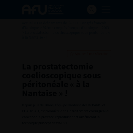
Accueil
>
Les évènements de l’AFU
>
Congrès français
d'Urologie
>
97ème congrès français d’urologie – 2003
>
La prostatectomie coelioscopique sous péritonéale «
à la Nantaise » !
Ajouter à ma sélection
La prostatectomie
coelioscopique sous
péritonéale « à la
Nantaise » !
Depuis plus de 10ans, l’équipe Nantaise des Dr BARRE et
CHAUVEAU, est pionnière dans le traitement chirurgical du
cancer de la prostate, reproduisant et améliorant la
technique princeps de WALSH .