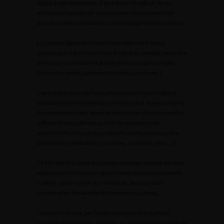
Grâce à leur expérience, à leur soucis du détail, ils ont
maintenant permis de standardiser cette intervention
avec d’excellents résultats carcinologiques et fonctionnels.
La coelioscopie a permis une nouvelle voie d’abord
prostatique et par cette vision magnifiée, semble permettre
de mieux reconnaître et préserver les structures nobles
(sphincter, urètre, bandelettes neurovasculaires ).
Cependant cette voie tans péritonéale n’est pas logique :
installation en trendelenburg très marqué, ouverture de la
barrière péritonéale, abord postérieur des vésicules parfois
difficile chez les obèses ou chez les patients avec
antécédents chirurgicaux, complications possibles intra
péritonéales (hématome, urinome, occlusion, iléus …).
Ce film décrit la prostatectomie classique sous péritonéale
réalisée par voie coelioscopique avec section première de
l’urètre, conservation du col vésical, avec ou sans
conservation des bandelettes neurovasculaires.
L’avenir nous dira, par l’analyse précise des résultats
carcinologiques et fonctionnels, si c’est le Gold Standard de