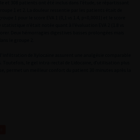
e et 308 patients ont été inclus dans l’étude, se répartissant
oupe 1 et 2. La douleur ressentie par les patients était de
roupe 1 pour le score EVA 1 (0,1 vs 1.4, p<0,0001) et le score
 statistique n’était notée quant à l’évaluation EVA 2 (1.8 vs
plorer. Deux hémorragies digestives basses prolongées mais
ans le groupe 2.
t l’infiltration de Xylocaïne assurent une analgésie comparable
 Toutefois, le gel intra-rectal de Lidocaïne, d’utilisation plus
se, permet un meilleur confort du patient 30 minutes après la
03