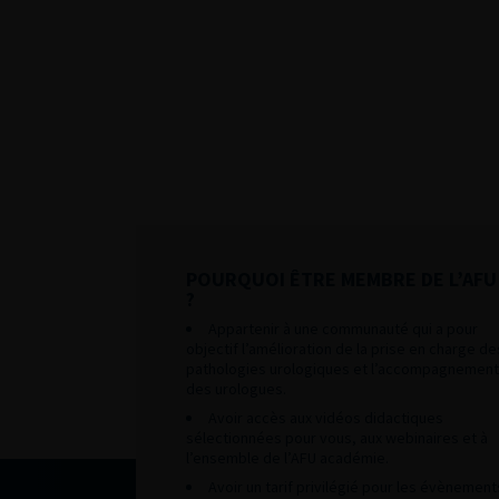
POURQUOI ÊTRE MEMBRE DE L’AFU
?
Appartenir à une communauté qui a pour
objectif l’amélioration de la prise en charge de
pathologies urologiques et l’accompagnement
des urologues.
Avoir accès aux vidéos didactiques
sélectionnées pour vous, aux webinaires et à
l’ensemble de l’AFU académie.
Avoir un tarif privilégié pour les évènement