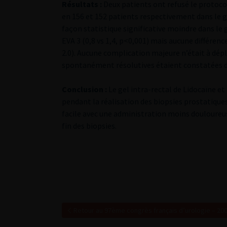
Résultats :
Deux patients ont refusé le protocol
en 156 et 152 patients respectivement dans le gr
façon statistique significative moindre dans le g
EVA 3 (0,8 vs 1,4, p<0,001) mais aucune différence
2.0). Aucune complication majeure n’était à dé
spontanément résolutives étaient constatées d
Conclusion :
Le gel intra-rectal de Lidocaïne e
pendant la réalisation des biopsies prostatiques.
facile avec une administration moins douloureu
fin des biopsies.
Retour au 97ème congrès français d’urologie – 20