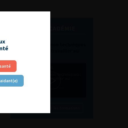
L'AFU ACADÉMIE
aux
Compétences non techniques
anté
: comment les travailler au
quotidien ?
 santé
 aidant(e)
Découvrir toutes les formations