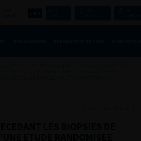
Mon
Mes
Mes
Se
CNPU
panier
outils
favoris
connect
AFU
AFU ACADÉMIE
ÉVÈNEMENTS DE L’AFU
PUBLICATIO
nçais d'Urologie
>
97ème congrès français d’urologie – 2003
>
S DE PROSTATE : AU SUJET D’UNE ETUDE RANDOMISEE
ENDORECTAL DE LIDOCAINE A L’INFILTRATION PERI-
Ajouter à ma sélection
ECEDANT LES BIOPSIES DE
D’UNE ETUDE RANDOMISEE