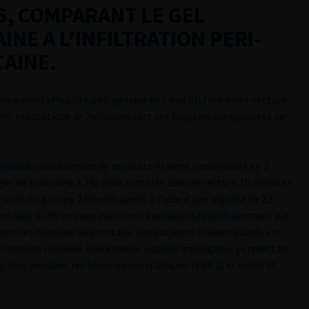
S, COMPARANT LE GEL
NE A L’INFILTRATION PERI-
CAINE.
comparer l’efficacité analgésique de l’instillation endo-rectale
 péri-prostatique de Xylocaïne lors des biopsies échoguidées de
candidats aux biopsies de prostate étaient randomisés en 2
gel de Lidocaïne à 2% était instillée dans le rectum 10 minutes
ients du groupe 2 bénéficiaient à l’aide d’une aiguille de 22
njectable à 1% en deux injections équivalentes latéralement par
ant les biopsies de prostate. Les patients étaient placés en
it ensuite réalisée. Une échelle visuelle analogique permettait
), puis pendant les biopsies prostatiques (EVA 2) et enfin 30