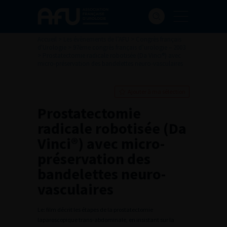
Accueil
>
Les évènements de l’AFU
>
Congrès français
d'Urologie
>
97ème congrès français d’urologie – 2003
>
Prostatectomie radicale robotisée (Da Vinci®) avec
micro-préservation des bandelettes neuro-vasculaires
Ajouter à ma sélection
Prostatectomie
radicale robotisée (Da
Vinci®) avec micro-
préservation des
bandelettes neuro-
vasculaires
Le: film décrit les étapes de la prostatectomie
laparoscopique trans-abdominale, en insistant sur la