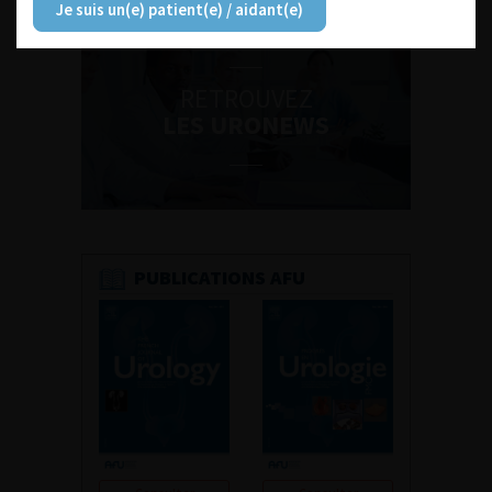
Je suis un(e) patient(e) / aidant(e)
RETROUVEZ
LES URONEWS
PUBLICATIONS AFU