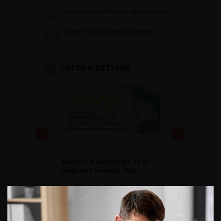
Espace Accréditation des médecins
Livrets du CFEU pour l'interne
DATES À RETENIR
DU VENDREDI 4 AU SAMEDI 5
SEPTEMBRE 2026
Journée d’andrologie et de
médecine sexuelle 2026