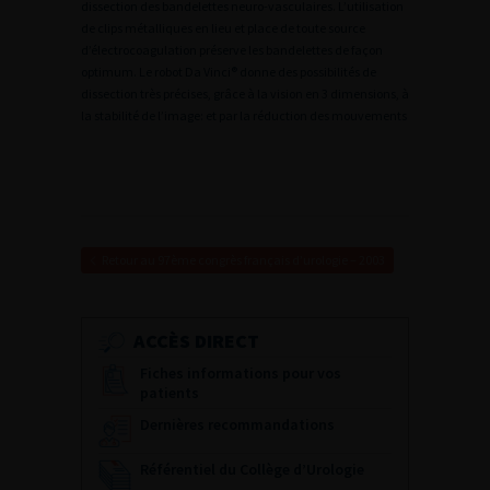
dissection des bandelettes neuro-vasculaires. L’utilisation
de clips métalliques en lieu et place de toute source
d’électrocoagulation préserve les bandelettes de façon
optimum. Le robot Da Vinci® donne des possibilités de
dissection très précises, grâce à la vision en 3 dimensions, à
la stabilité de l’image: et par la réduction des mouvements
Retour au 97ème congrès français d’urologie – 2003
ACCÈS DIRECT
Fiches informations pour vos
patients
Dernières recommandations
Référentiel du Collège d’Urologie