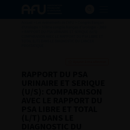
Accueil
>
Les évènements de l’AFU
>
Congrès français
d'Urologie
>
97ème congrès français d’urologie – 2003
>
RAPPORT DU PSA URINAIRE ET SERIQUE (U/S):
COMPARAISON AVEC LE RAPPORT DU PSA LIBRE ET
TOTAL (L/T) DANS LE DIAGNOSTIC DU CANCER
PROSTATIQUE .
Ajouter à ma sélection
RAPPORT DU PSA
URINAIRE ET SERIQUE
(U/S): COMPARAISON
AVEC LE RAPPORT DU
PSA LIBRE ET TOTAL
(L/T) DANS LE
DIAGNOSTIC DU