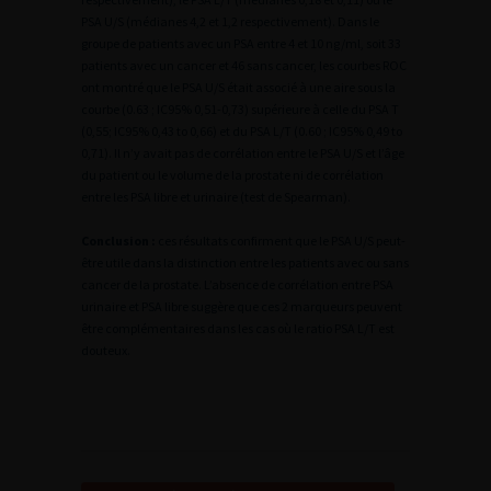
PSA U/S (médianes 4,2 et 1,2 respectivement). Dans le
groupe de patients avec un PSA entre 4 et 10 ng/ml, soit 33
patients avec un cancer et 46 sans cancer, les courbes ROC
ont montré que le PSA U/S était associé à une aire sous la
courbe (0.63 ; IC95% 0,51-0,73) supérieure à celle du PSA T
(0,55; IC95% 0,43 to 0,66) et du PSA L/T (0.60 ; IC95% 0,49 to
0,71). Il n’y avait pas de corrélation entre le PSA U/S et l’âge
du patient ou le volume de la prostate ni de corrélation
entre les PSA libre et urinaire (test de Spearman).
Conclusion :
ces résultats confirment que le PSA U/S peut-
être utile dans la distinction entre les patients avec ou sans
cancer de la prostate. L’absence de corrélation entre PSA
urinaire et PSA libre suggère que ces 2 marqueurs peuvent
être complémentaires dans les cas où le ratio PSA L/T est
douteux.