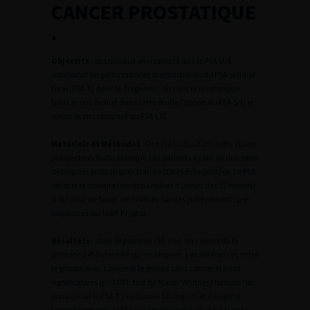
CANCER PROSTATIQUE
.
Objectifs
: des travaux ont rapporté que le PSA U/S
améliorait les performances diagnostiques du PSA sérique
total (PSA T) dans le diagnostic du cancer prostatique.
Nous avons évalué dans cette étude l’apport du PSA S/U et
nous l’avons comparé au PSA L/T.
Matériels et Méthodes
: Ont été inclus dans cette étude
prospective multicentrique 165 patients ayant eu une série
de biopsies prostatiques transrectales échoguidées. Le PSA
sérique et urinaire (sur échantillon d’urines des 12 heures)
a été dosé de façon centralisée sur des prélèvements pré-
biopsiques sur le kit Kryptor.
Résultats
: chez 83 patients (50,3%), un cancer de la
prostate a été identifié sur les biopsies. Les différences entre
le groupe avec cancer et le groupe sans cancer étaient
significatives (p<0.001; test de Mann-Whitney) lorsque l’on
considérait le PSA T (médianes 10,2ng/ml et 6,6ng/ml
respectivement), le PSA L/T (médianes 0,18 et 0,11) ou le