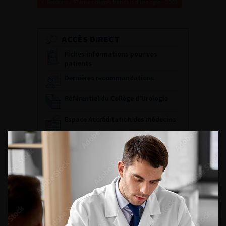
Retour au 97ème congrès français d’urologie – 2003
ACCÈS DIRECT
Fiches informations pour vos
patients
Dernières recommandations
Référentiel du Collège d’Urologie
Espace Accréditation des médecins
Livrets du CFEU pour l'interne
DATES À RETENIR