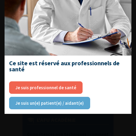
DU VENDREDI 4 AU SAMEDI 5
SEPTEMBRE 2026
Journée d’andrologie et de
médecine sexuelle 2026
Ce site est réservé aux professionnels de
santé
ENQUÊTES DE PRATIQUES
EN UROLOGIE
Je suis professionnel de santé
Je suis un(e) patient(e) / aidant(e)
L'AFU ACADÉMIE
Compétences non techniques : comment