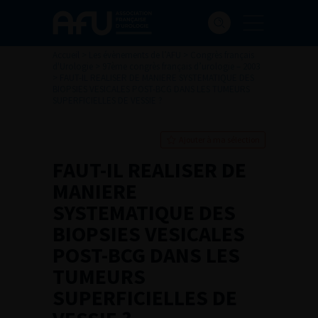
Accueil
>
Les évènements de l’AFU
>
Congrès français
d'Urologie
>
97ème congrès français d’urologie – 2003
>
FAUT-IL REALISER DE MANIERE SYSTEMATIQUE DES
BIOPSIES VESICALES POST-BCG DANS LES TUMEURS
SUPERFICIELLES DE VESSIE ?
Ajouter à ma sélection
FAUT-IL REALISER DE
MANIERE
SYSTEMATIQUE DES
BIOPSIES VESICALES
POST-BCG DANS LES
TUMEURS
SUPERFICIELLES DE