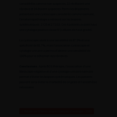
considérées comme non suspectes, 22 révélaient une
récidive et 24 étaient suspectes. Parmi les 84 patients
présentant une cystoscopie considérée comme normale,
l’anatomopathologie a retrouvé sur les biopsies
systématiques : 2 CIS et 2 T1G3. Ces 4 patients avaient tous
une cytologie positive classe IV (cellules de haut grade).
La cystoscopie seule a une sensibilité de 87.5% et une
spécificité de 81.7%, mais l’association cystoscopie et
cytologie urinaire a permis d’obtenir une sensibilité de
100% pour la détection des récidives.
Conclusions
: Après BCG thérapie, l’association d’une
fibroscopie négative et d’une cytologie urinaire normale
permet d’éviter les biopsies systématiques. Les patients
peuvent ainsi éviter la morbidité de ce geste et l’anesthésie
nécessaire.
Retour au 97ème congrès français d’urologie – 2003