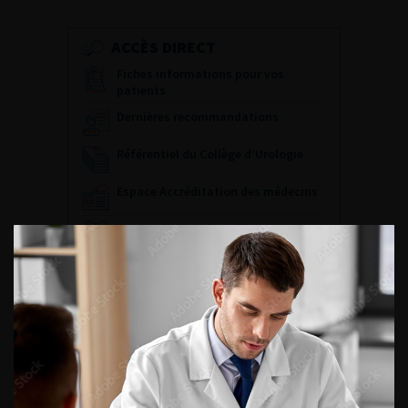
ACCÈS DIRECT
Fiches informations pour vos
patients
Dernières recommandations
Référentiel du Collège d’Urologie
Espace Accréditation des médecins
Livrets du CFEU pour l'interne
DATES À RETENIR