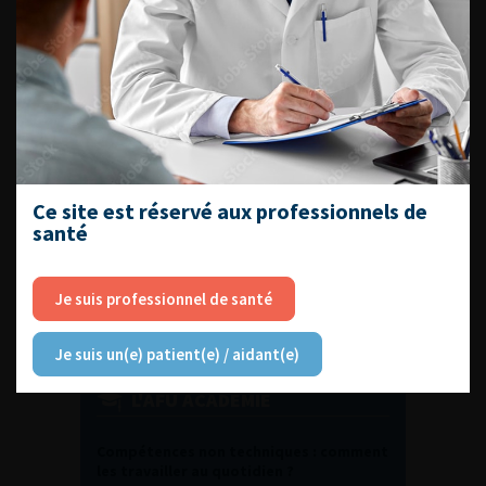
DU VENDREDI 4 AU SAMEDI 5
SEPTEMBRE 2026
Journée d’andrologie et de
médecine sexuelle 2026
Ce site est réservé aux professionnels de
ENQUÊTES DE PRATIQUES
santé
EN UROLOGIE
Je suis professionnel de santé
Je suis un(e) patient(e) / aidant(e)
L'AFU ACADÉMIE
Compétences non techniques : comment
les travailler au quotidien ?