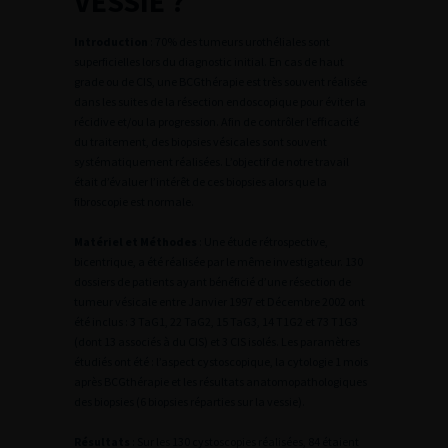
VESSIE ?
Introduction
: 70% des tumeurs urothéliales sont
superficielles lors du diagnostic initial. En cas de haut
grade ou de CIS, une BCGthérapie est très souvent réalisée
dans les suites de la résection endoscopique pour éviter la
récidive et/ou la progression. Afin de contrôler l’efficacité
du traitement, des biopsies vésicales sont souvent
systématiquement réalisées. L’objectif de notre travail
était d’évaluer l’intérêt de ces biopsies alors que la
fibroscopie est normale.
Matériel et Méthodes
: Une étude rétrospective,
bicentrique, a été réalisée par le même investigateur. 130
dossiers de patients ayant bénéficié d’une résection de
tumeur vésicale entre Janvier 1997 et Décembre 2002 ont
été inclus : 3 TaG1, 22 TaG2, 15 TaG3, 14 T1G2 et 73 T1G3
(dont 13 associés à du CIS) et 3 CIS isolés. Les paramètres
étudiés ont été : l’aspect cystoscopique, la cytologie 1 mois
après BCGthérapie et les résultats anatomopathologiques
des biopsies (6 biopsies réparties sur la vessie).
Résultats
: Sur les 130 cystoscopies réalisées, 84 étaient