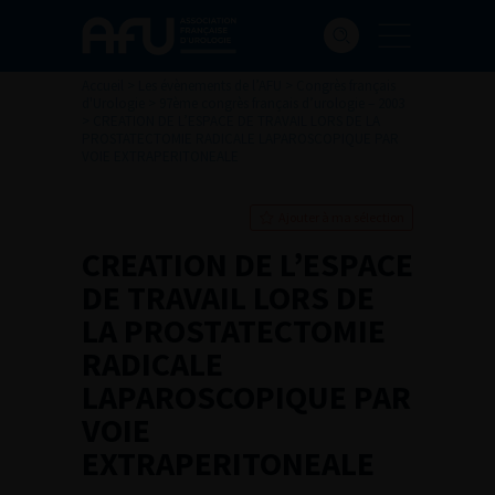
Accueil
>
Les évènements de l’AFU
>
Congrès français
d'Urologie
>
97ème congrès français d’urologie – 2003
>
CREATION DE L’ESPACE DE TRAVAIL LORS DE LA
PROSTATECTOMIE RADICALE LAPAROSCOPIQUE PAR
VOIE EXTRAPERITONEALE
Ajouter à ma sélection
CREATION DE L’ESPACE
DE TRAVAIL LORS DE
LA PROSTATECTOMIE
RADICALE
LAPAROSCOPIQUE PAR
VOIE
EXTRAPERITONEALE