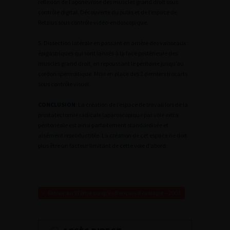
réflexion de l’aponévrose des muscles grand droit sous
contrôle digital. Découverte du pubis et de l’espace de
Retzius sous contrôle vidéo-endoscopique.
5. Dissection latérale en passant en arrière des vaisseaux
épigastriques qui sont laissés à la face postérieure des
muscles grand droit, en repoussant le péritoine jusqu’au
cordon spermatique. Mise en place des 2 derniers trocarts
sous contrôle visuel.
CONCLUSION
:
La création de l’espace de travail lors de la
prostatectomie radicale laparoscopique par voie extra
péritonéale est ainsi parfaitement standardisée et
aisément reproductible. La création de cet espace ne doit
plus être un facteur limitant de cette voie d’abord.
Retour au 97ème congrès français d’urologie – 2003