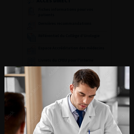
ACCÈS DIRECT
Fiches informations pour vos
patients
Dernières recommandations
Référentiel du Collège d’Urologie
Espace Accréditation des médecins
Livrets du CFEU pour l'interne
DATES À RETENIR
DU VENDREDI 4 AU SAMEDI 5
SEPTEMBRE 2026