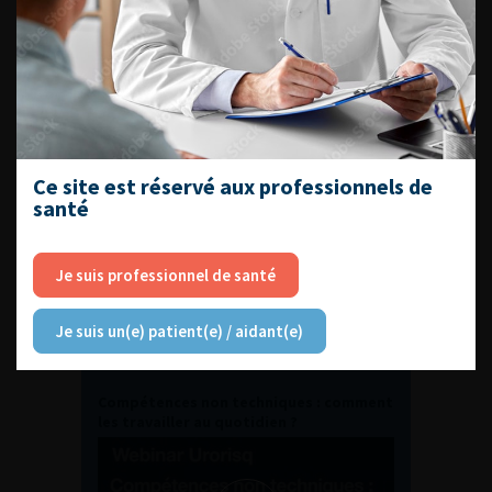
Journée d’andrologie et de
médecine sexuelle 2026
ENQUÊTES DE PRATIQUES
Ce site est réservé aux professionnels de
EN UROLOGIE
santé
Je suis professionnel de santé
Je suis un(e) patient(e) / aidant(e)
L'AFU ACADÉMIE
Compétences non techniques : comment
les travailler au quotidien ?