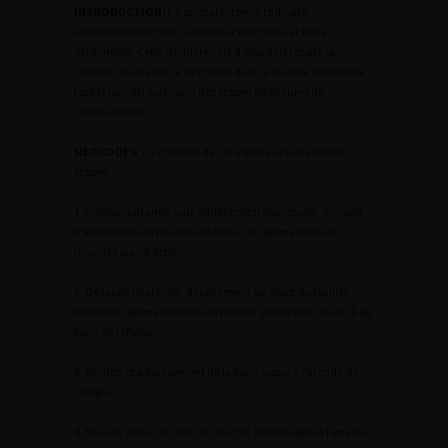
INTRODUCTION:
La prostatectomie radicale
laparoscopique peut se faire par voie trans et extra
péritonéale. Cette dernière voie d’abord nécessite la
création d’un espace de travail dont la qualité détermine
tout le bon déroulement des étapes ultérieures de
l’intervention.
METHODES
: La création de cet espace se fait en cinq
étapes:
1. Incision cutanée sous ombilicale transversale, incision
transversale du feuillet antérieur de l’aponévrose des
muscles grand droit.
2. De façon bilatérale, décollement au doigt du feuillet
postérieur aponévrotique du muscle grand droit jusqu’à sa
ligne de réflexion.
3. Section et affaissement de la ligne jusqu’à l’arcade de
Douglas.
4. Mise en place des trocarts de 5 et 100 mm sur la ligne de