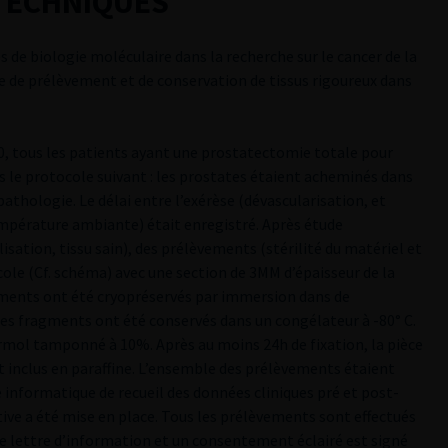
TECHNIQUES
de biologie moléculaire dans la recherche sur le cancer de la
e de prélèvement et de conservation de tissus rigoureux dans
00, tous les patients ayant une prostatectomie totale pour
ns le protocole suivant : les prostates étaient acheminés dans
pathologie. Le délai entre l’exérèse (dévascularisation, et
mpérature ambiante) était enregistré. Après étude
isation, tissu sain), des prélèvements (stérilité du matériel et
ocole (Cf. schéma) avec une section de 3MM d’épaisseur de la
gments ont été cryopréservés par immersion dans de
s ces fragments ont été conservés dans un congélateur à -80° C.
 formol tamponné à 10%. Après au moins 24h de fixation, la pièce
t inclus en paraffine. L’ensemble des prélèvements étaient
 informatique de recueil des données cliniques pré et post-
ive a été mise en place. Tous les prélèvements sont effectués
e lettre d’information et un consentement éclairé est signé