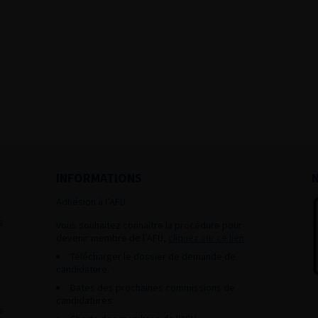
INFORMATIONS
Adhésion à l’AFU :
s
Vous souhaitez connaître la procédure pour
devenir membre de l’AFU,
cliquez sur ce lien
Télécharger le dossier de demande de
candidature.
Dates des prochaines commissions de
candidatures
s