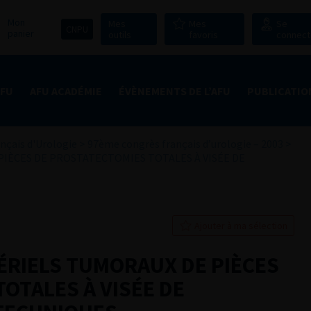
Mon
Mes
Mes
Se
CNPU
panier
outils
favoris
connect
AFU
AFU ACADÉMIE
ÉVÈNEMENTS DE L’AFU
PUBLICATIO
nçais d'Urologie
>
97ème congrès français d’urologie – 2003
>
IÈCES DE PROSTATECTOMIES TOTALES À VISÉE DE
Ajouter à ma sélection
ÉRIELS TUMORAUX DE PIÈCES
OTALES À VISÉE DE