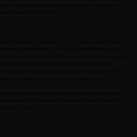
lider une méthode de prélèvement prospective d’échantillon
aire du cancer de la prostate.
ents ont subi une prostatectomie totale pour cancer localisé
 réalisé des prélèvements. Le temps moyen d’ischémie de la
rôle histologique des échantillons a retrouvé du cancer et du
 la dysplasie de haut grade et du TN dans 30 % et de
face de tissus était favorable pour disposer dans un même
males, pouvant servir à la micro-dissection laser.
ie moléculaire dans la cancérogènèse prostatique repose sur le
les patients. Notre protocole a validé cette qualité pour le
 ARN est en cours.