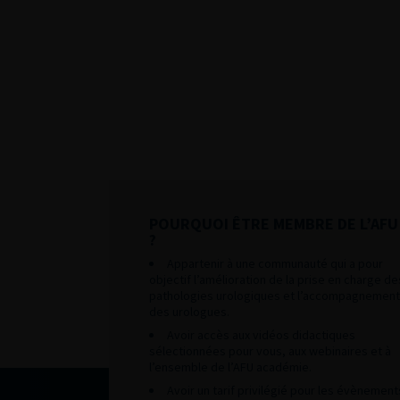
POURQUOI ÊTRE MEMBRE DE L’AFU
?
Appartenir à une communauté qui a pour
objectif l’amélioration de la prise en charge de
pathologies urologiques et l’accompagnement
des urologues.
Avoir accès aux vidéos didactiques
sélectionnées pour vous, aux webinaires et à
l’ensemble de l’AFU académie.
Avoir un tarif privilégié pour les évènement