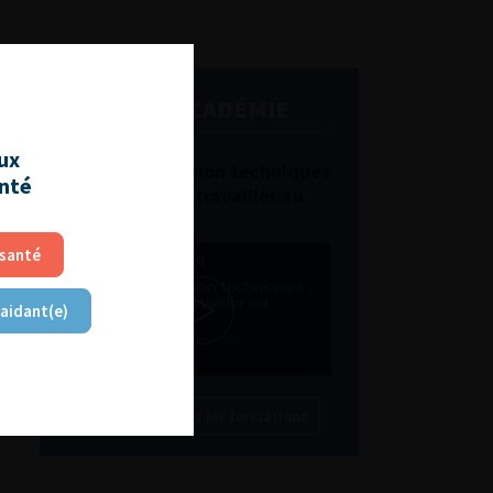
L'AFU ACADÉMIE
aux
Compétences non techniques
anté
: comment les travailler au
quotidien ?
 santé
 aidant(e)
Découvrir toutes les formations