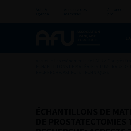
Actu &
Annuaire des
Annonces
agenda
membres
pro
L’
Accueil
>
Les évènements de l’AFU
>
Congrès fra
ÉCHANTILLONS DE MATÉRIELS TUMORAUX DE P
RECHERCHE: ASPECTS TECHNIQUES
ÉCHANTILLONS DE MAT
DE PROSTATECTOMIES T