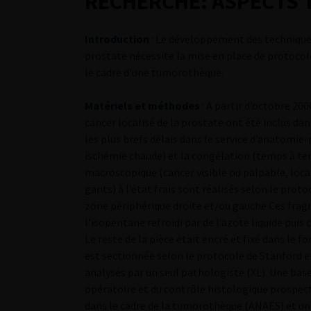
RECHERCHE: ASPECTS 
Introduction
: Le développement des techniques 
prostate nécessite la mise en place de protocol
le cadre d’une tumorothèque.
Matériels et méthodes
: A partir d’octobre 20
cancer localisé de la prostate ont été inclus da
les plus brefs délais dans le service d’anatomie-
ischémie chaude) et la congélation (temps à te
macroscopique (cancer visible ou palpable, local
gants) à l’état frais sont réalisés selon le prot
zone périphérique droite et/ou gauche Ces fra
l’isopentane refroidi par de l’azote liquide pui
Le reste de la pièce était encré et fixé dans le
est sectionnée selon le protocole de Stanford e
analysés par un seul pathologiste (XL). Une base
opératoire et du contrôle histologique prospect
dans le cadre de la tumorothèque (ANAES) et un