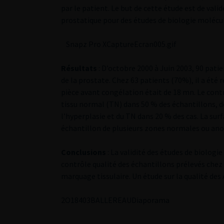
par le patient. Le but de cette étude est de va
prostatique pour des études de biologie molécul
Snapz Pro XCaptureEcran005.gif
Résultats
: D’octobre 2000 à Juin 2003, 90 pati
de la prostate. Chez 63 patients (70%), il a été
pièce avant congélation était de 18 mn. Le cont
tissu normal (TN) dans 50 % des échantillons, de
l’hyperplasie et du TN dans 20 % des cas. La sur
échantillon de plusieurs zones normales ou anor
Conclusions
: La validité des études de biolog
contrôle qualité des échantillons prélevés chez 
marquage tissulaire. Un étude sur la qualité des
2
O18403BALLEREAU
Diaporama