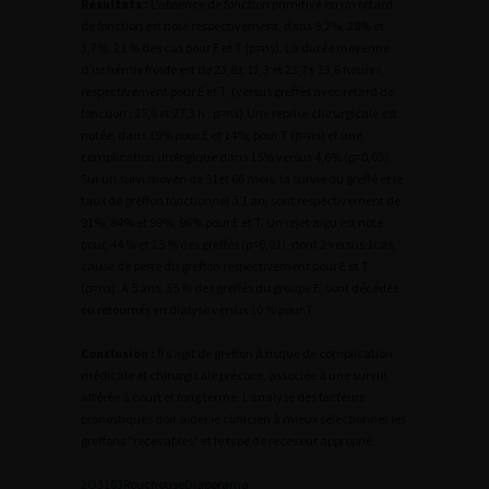
Résultats :
L’absence de fonction primitive ou un retard
de fonction est noté respectivement, dans 9,2%, 28% et
3,7%, 21 % des cas pour E et T (p=ns). La durée moyenne
d’ischémie froide est de 23,8± 12,3 et 23,7± 13,6 heures,
respectivement pour E et T, (versus greffés avec retard de
fonction : 25,8 et 27,3 h ; p=ns).Une reprise chirurgicale est
notée, dans 19% pour E et 14%, pour T (p=ns) et une
complication urologique dans 15% versus 4,6% (p=0,03).
Sur un suivi moyen de 51et 66 mois, la survie du greffé et le
taux de greffon fonctionnel à 1 an, sont respectivement de
91%, 84% et 99%, 96% pour E et T. Un rejet aigu est noté
pour, 44 % et 25 % des greffés (p=0,01), dont 3 versus 1cas,
cause de perte du greffon respectivement pour E et T
(p=ns). A 5 ans, 35 % des greffés du groupe E, sont décédés
ou retournés en dialyse versus 10 % pour T.
Conclusion :
Il s’agit de greffon à risque de complication
médicale et chirurgicale précoce, associée à une survie
altérée à court et long terme. L’analyse des facteurs
pronostiques doit aider le clinicien à mieux sélectionner les
greffons "recevables" et le type de receveur approprié.
2
O3103Rouchouse
Diaporama