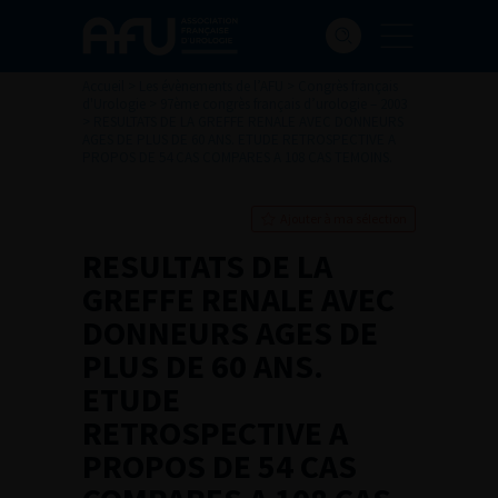
Accueil
>
Les évènements de l’AFU
>
Congrès français
d'Urologie
>
97ème congrès français d’urologie – 2003
>
RESULTATS DE LA GREFFE RENALE AVEC DONNEURS
AGES DE PLUS DE 60 ANS. ETUDE RETROSPECTIVE A
PROPOS DE 54 CAS COMPARES A 108 CAS TEMOINS.
Ajouter à ma sélection
RESULTATS DE LA
GREFFE RENALE AVEC
DONNEURS AGES DE
PLUS DE 60 ANS.
ETUDE
RETROSPECTIVE A
PROPOS DE 54 CAS