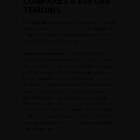
COMPARES A 108 CAS
TEMOINS.
Introduction :
Les greffes rénales à partir de donneur âgé
ont une place croissante, face à la pénurie de greffon. Les
résultats sont controversés et les facteurs pronostics encore
sujets à débat, pour ces greffons limites.
Matériels et méthodes :
De 1987 à 2000, 54 greffes
rénales, issues de donneur cadavérique âgé de 60 ans et
plus (groupe E), sont comparées à 108 greffes, de donneur
de 15 à 59 ans (groupe T). La mort cérébrale est d’origine
médicale pour respectivement, 70% et 37% des cas pour E
et T (p<0,05). L’âge moyen du receveur est de 55± 20 ans
pour E et T. Le sexe ratio, la durée de dialyse, les greffés
itératifs, le taux d’immunisés, pour les 2 groupes sont
comparables. L’âge moyen du donneur est de, 63± 3 et 37±
22 ans respectivement pour le groupe E et T. Une analyse
uni et multivariée est réalisée pour déterminer les facteurs
pronostics et significatifs, influençant la survie du greffon à
court et long terme.