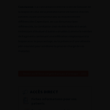
Conclusion :
La concordance entre le score de Gleason de
la biopsie et celui de la prostatectomie est bonne chez les
patients ayant une tumeur peu ou moyennement
différenciées Cependant, en cas de tumeur bien
différenciée, la corrélation s’est révélée faible et il serait
intéressant d’évaluer d’autres variables (comme le nombre
de fragments contenant une infiltration néoplasique à la
biopsie avec le pourcentage, ou la présence d’une atteinte
péri-neurale) pour améliorer la prise en charge de ces
malades.
Retour au 97ème congrès français d’urologie – 2003
ACCÈS DIRECT
Fiches informations pour vos
patients