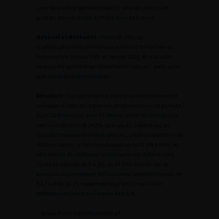
celui de la pièce opératoire pour la série de cancers de
prostate pris en charge à l’Hôtel-Dieu de France.
Matériel et Méthodes :
Parmi les 190 cas
d’adénocarcinome prostatique admis à l’Hôtel-Dieu de
France entre Janvier 1993 et Janvier 2001, 42 malades
avaient été opérés de prostatectomie radicale, après avoir
subi des biopsies prostatiques.
Résultats :
La concordance entre le score de Gleason de
la biopsie et celui de la pièce de prostatectomie est parfaite
dans 28.6% des cas avec 57.1% des scores de Gleason qui
sont sous-évalués et 14.3% surévalués. Cependant, en
classant les patients en trois groupes, selon l’importance de
différenciation, la concordance passe de 28.6% à 69% ; en
effet elle est de 100% pour les tumeurs mal différenciées
(score de Gleason de 8 à 10), de 84.35% dans le cas de
tumeurs moyennement différenciées (score de Gleason de
5 à 7), et de 11.1% seulement pour les tumeurs bien
différenciées (score de Gleason de 2 à 4).
Snapz Pro XCaptureEcran003.gif