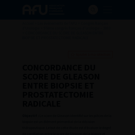
Accueil
>
Les évènements de l’AFU
>
Congrès français
d'Urologie
>
97ème congrès français d’urologie – 2003
>
CONCORDANCE DU SCORE DE GLEASON ENTRE
BIOPSIE ET PROSTATECTOMIE RADICALE
Ajouter à ma sélection
CONCORDANCE DU
SCORE DE GLEASON
ENTRE BIOPSIE ET
PROSTATECTOMIE
RADICALE
Objectif :
Le score de Gleason identifié sur les pièces de la
biopsie est un élément primordial de la décision
thérapeutique. Le but de cette étude est d’évaluer le degré
de corrélation entre le score de Gleason de la biopsie et