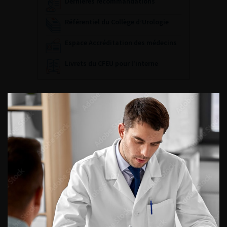
Dernières recommandations
Référentiel du Collège d’Urologie
Espace Accréditation des médecins
Livrets du CFEU pour l'interne
DATES À RETENIR
DU VENDREDI 4 AU SAMEDI 5
SEPTEMBRE 2026
Journée d’andrologie et de
médecine sexuelle 2026