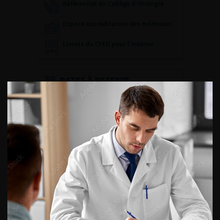
Référentiel du Collège d’Urologie
Espace Accréditation des médecins
Livrets du CFEU pour l'interne
DATES À RETENIR
DU VENDREDI 4 AU SAMEDI 5
SEPTEMBRE 2026
Journée d’andrologie et de
médecine sexuelle 2026