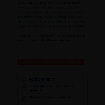
Conclusion
: La cure d’incontinence urinaire chez la
femme par TVT ne modifie pas de façon significative le
retentissement de l’incontinence urinaire sur la sexualité
des patientes malgré une amélioration du score moyen
trois mois après chirurgie et une amélioration de l’anxiété
engendrée par les fuites urinaires sur les rapports sexuels.
Cependant, notre expérience reste limitée pour mettre en
évidence une probable différence statistique.
Retour au 97ème congrès français d’urologie – 2003
ACCÈS DIRECT
Fiches informations pour vos
patients
Dernières recommandations