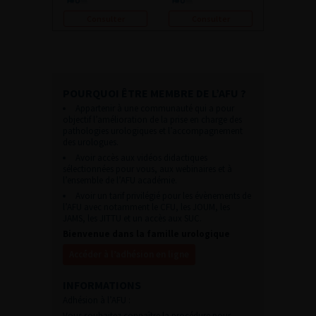
Consulter
Consulter
POURQUOI ÊTRE MEMBRE DE L’AFU ?
Appartenir à une communauté qui a pour
objectif l’amélioration de la prise en charge des
pathologies urologiques et l’accompagnement
des urologues.
Avoir accès aux vidéos didactiques
sélectionnées pour vous, aux webinaires et à
l’ensemble de l’AFU académie.
Avoir un tarif privilégié pour les évènements de
l’AFU avec notamment le CFU, les JOUM, les
JAMS, les JITTU et un accès aux SUC.
Bienvenue dans la famille urologique
Accéder à l’adhésion en ligne
INFORMATIONS
Adhésion à l’AFU :
Vous souhaitez connaître la procédure pour