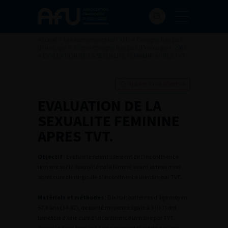
Accueil
>
Les évènements de l’AFU
>
Congrès français
d'Urologie
>
97ème congrès français d’urologie – 2003
>
EVALUATION DE LA SEXUALITE FEMININE APRES TVT.
Ajouter à ma sélection
EVALUATION DE LA
SEXUALITE FEMININE
APRES TVT.
Objectif
: Evaluer le retentissement de l’incontinence
urinaire sur la sexualité de la femme avant et trois mois
après cure chirurgicale d’incontinence urinaire par TVT.
Matériels et méthodes
: Dix huit patientes d’âge moyen
57,8 ans (34-82), de parité moyenne égale à 3 (0-7) ont
bénéficié d’une cure d’incontinence urinaire par TVT
associée dans trois cas à une promontofixation par voie