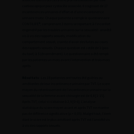
coelioscopique pour cystocèle associée. Il s’agissait de 17
incontinences urinaires d’effort et d’une incontinence
urinaire mixte. Chaque patiente a rempli le questionnaire
CONTILIFE®, comprenant 3 items se reportant à l’inconfort
engendré par les troubles urinaires sur la sexualité : anxiété
vis à vis des rapports sexuels, modification du
comportement sexuel, crainte d’avoir des fuites au cours
des rapports sexuels. Chaque question est cotée de 1 (pas
du tout) à 5 (énormément). Le questionnaire a été rempli
par les patientes un mois avant l’intervention et trois mois
après.
Résultats
: Les 18 patientes ont toutes été guéries ou
améliorées de leur incontinence urinaire par TVT. Le score
moyen du retentissement de l’incontinence urinaire sur la
sexualité de la femme avant chirurgie est de 4,8 [1-15].
Après TVT, celui-ci s’abaisse à 2,9 [0-6]. L’analyse
statistique du score moyen avant et après TVT ne montre
pas de différence significative (p > 0,05). Malgré tout, l’item
dont le score est le plus amélioré après TVT est l’anxiété vis
à vis des rapports sexuels.