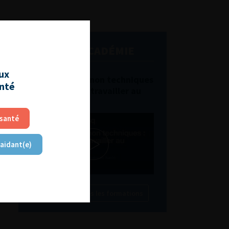
L'AFU ACADÉMIE
aux
Compétences non techniques
anté
: comment les travailler au
quotidien ?
 santé
 aidant(e)
Découvrir toutes les formations