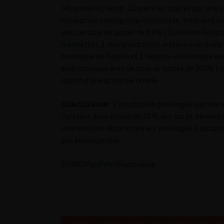
(41 uretères) dont : 22 uretères traités par une
réparation chirurgicale impossible, intervention
avec un taux de succès de 82% ( 3 urétéro-iléopla
leadbetter, 1 réimplantation urétéro-urétérale 
technique de Paquin et 1 néphro-urétérolyse ave
endoscopique avec un taux de succès de 100% ( 
raison d’une atrophie rénale.
CONCLUSION
: L’intubation prolongée par une 
l’uretère dans moins de 20 % des cas et permet d
intervention réparatrice est envisagée à distanc
pas envisageable.
2
O4903FasiFehri
Diaporama
Retour au 97ème congrès français d’urologie – 20