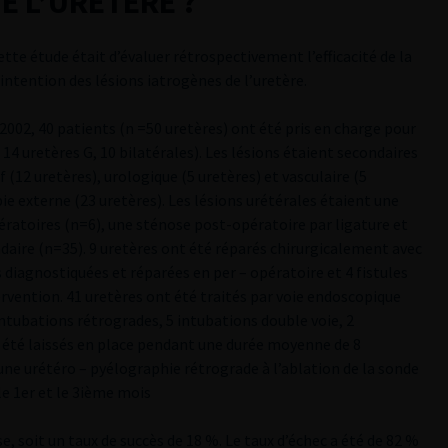
E L’URETERE ?
cette étude était d’évaluer rétrospectivement l’efficacité de la
tention des lésions iatrogènes de l’uretère.
et 2002, 40 patients (n =50 uretères) ont été pris en charge pour
 14 uretères G, 10 bilatérales). Les lésions étaient secondaires
 (12 uretères), urologique (5 uretères) et vasculaire (5
ie externe (23 uretères). Les lésions urétérales étaient une
pératoires (n=6), une sténose post-opératoire par ligature et
ndaire (n=35). 9 uretères ont été réparés chirurgicalement avec
s diagnostiquées et réparées en per – opératoire et 4 fistules
ervention. 41 uretères ont été traités par voie endoscopique
intubations rétrogrades, 5 intubations double voie, 2
a été laissés en place pendant une durée moyenne de 8
 une urétéro – pyélographie rétrograde à l’ablation de la sonde
le 1er et le 3ième mois
se, soit un taux de succès de 18 %. Le taux d’échec a été de 82 %