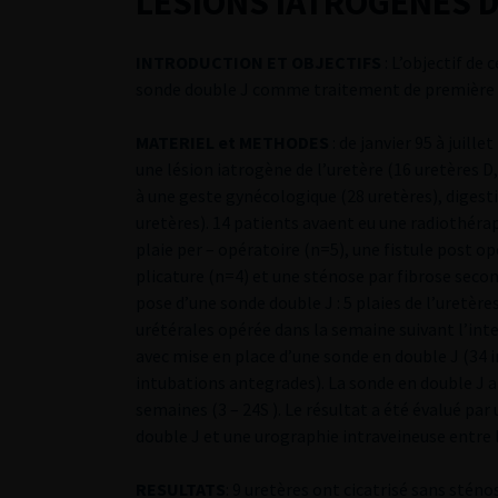
LESIONS IATROGENES D
INTRODUCTION ET OBJECTIFS
: L’objectif de 
sonde double J comme traitement de première in
MATERIEL et METHODES
: de janvier 95 à juill
une lésion iatrogène de l’uretère (16 uretères D,
à une geste gynécologique (28 uretères), digestif
uretères). 14 patients avaent eu une radiothérap
plaie per – opératoire (n=5), une fistule post o
plicature (n=4) et une sténose par fibrose seco
pose d’une sonde double J : 5 plaies de l’uretère
urétérales opérée dans la semaine suivant l’int
avec mise en place d’une sonde en double J (34 
intubations antegrades). La sonde en double J 
semaines (3 – 24S ). Le résultat a été évalué par
double J et une urographie intraveineuse entre 
RESULTATS
: 9 uretères ont cicatrisé sans sténo