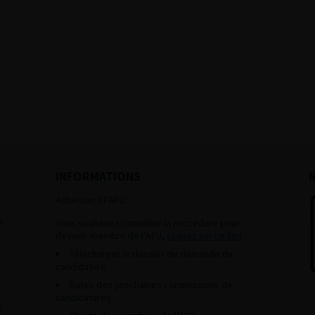
INFORMATIONS
Adhésion à l’AFU :
s
Vous souhaitez connaître la procédure pour
devenir membre de l’AFU,
cliquez sur ce lien
Télécharger le dossier de demande de
candidature.
Dates des prochaines commissions de
candidatures
s