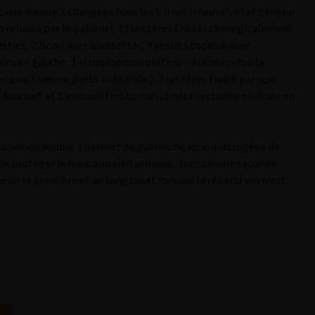
 sonde double J changées tous les 6 mois (mauvais état général,
 refusée par le patient), 11 uretères traités chirurgicalement
sties, 2 Boari avec leadbetter, 3 vessies psoïque avec
droite gauche, 1 réimplantion urétéro-vésicale selon la
c anastomose pyélo-urétérale ), 7 uretères traité par voie
6 Acucise® et 1 endourétérotomie), 1 néphrectomie réalisée en
sonde en double J permet de guérir une lésion iatrogène de
e protéger le haut appareil urinaire , lorsque une seconde
e de la première et au long court lorsque la réparation n’est
03