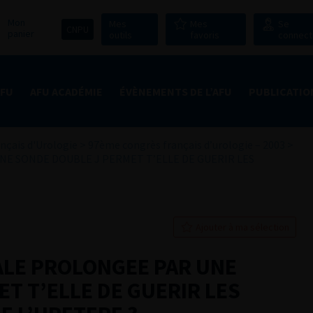
Mon
Mes
Mes
Se
CNPU
panier
outils
favoris
connect
AFU
AFU ACADÉMIE
ÉVÈNEMENTS DE L’AFU
PUBLICATIO
nçais d'Urologie
>
97ème congrès français d’urologie – 2003
>
E SONDE DOUBLE J PERMET T’ELLE DE GUERIR LES
Ajouter à ma sélection
ALE PROLONGEE PAR UNE
T T’ELLE DE GUERIR LES