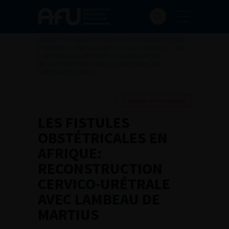
Accueil
>
Les évènements de l’AFU
>
Congrès français
d'Urologie
>
97ème congrès français d’urologie – 2003
>
LES FISTULES OBSTÉTRICALES EN AFRIQUE:
RECONSTRUCTION CERVICO-URÉTRALE AVEC
LAMBEAU DE MARTIUS
Ajouter à ma sélection
LES FISTULES
OBSTÉTRICALES EN
AFRIQUE:
RECONSTRUCTION
CERVICO-URÉTRALE
AVEC LAMBEAU DE
MARTIUS