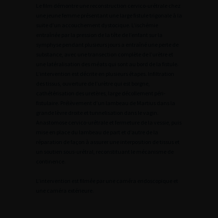
Le film démontre une reconstruction cervico-urétrale chez
une jeune femme présentant une large fistule trigonale à la
suite d’un accouchement dystocique. L’ischémie
entraînée par la pression de la tête de l’enfant sur la
symphyse pendant plusieurs jours a entraîné une perte de
substance, avec une transection complète de l’urètre et
une latéralisation des méats qui sont au bord de la fistule.
L’intervention est décrite en plusieurs étapes. Infiltration
des tissus, ouverture de l’urètre qui est borgne,
cathétérisation des uretères, large décollement péri-
fistulaire. Prélèvement d’un lambeau de Martius dans la
grande lèvre droite et tunnelisation dans le vagin.
Anastomose cervico-urétrale et fermeture de la vessie, puis
mise en place du lambeau de part et d’autre de la
réparation de façon à assurer une interposition de tissus et
un soutien sous-urétral, reconstituant le mécanisme de
continence.
L’intervention est filmée par une caméra endoscopique et
une caméra extérieure.