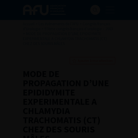
Accueil
>
Les évènements de l’AFU
>
Congrès français
d'Urologie
>
97ème congrès français d’urologie – 2003
>
MODE DE PROPAGATION D’UNE EPIDIDYMITE
EXPERIMENTALE A CHLAMYDIA TRACHOMATIS (CT)
CHEZ DES SOURIS MÂLES
Ajouter à ma sélection
MODE DE
PROPAGATION D’UNE
EPIDIDYMITE
EXPERIMENTALE A
CHLAMYDIA
TRACHOMATIS (CT)
CHEZ DES SOURIS