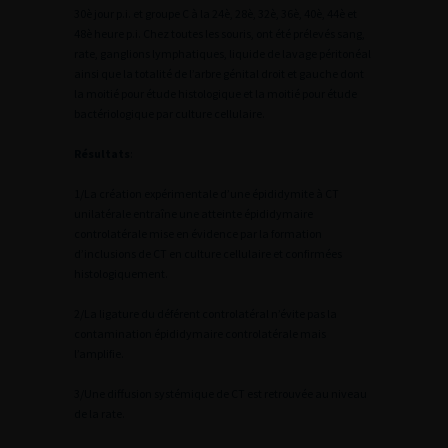
30è jour p.i. et groupe C à la 24è, 28è, 32è, 36è, 40è, 44è et
48è heure p.i. Chez toutes les souris, ont été prélevés sang,
rate, ganglions lymphatiques, liquide de lavage péritonéal
ainsi que la totalité de l’arbre génital droit et gauche dont
la moitié pour étude histologique et la moitié pour étude
bactériologique par culture cellulaire.
Résultats
:
1/La création expérimentale d’une épididymite à CT
unilatérale entraîne une atteinte épididymaire
controlatérale mise en évidence par la formation
d’inclusions de CT en culture cellulaire et confirmées
histologiquement.
2/La ligature du déférent controlatéral n’évite pas la
contamination épididymaire controlatérale mais
l’amplifie.
3/Une diffusion systémique de CT est retrouvée au niveau
de la rate.