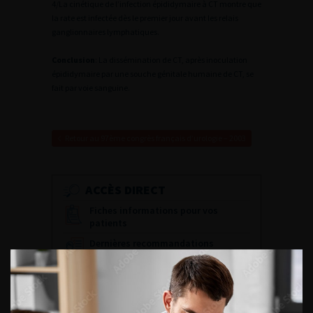
4/La cinétique de l’infection épididymaire à CT montre que
la rate est infectée dès le premier jour avant les relais
ganglionnaires lymphatiques.
Conclusion
: La dissémination de CT, après inoculation
épididymaire par une souche génitale humaine de CT, se
fait par voie sanguine.
Retour au 97ème congrès français d’urologie – 2003
ACCÈS DIRECT
Fiches informations pour vos
patients
Dernières recommandations
Référentiel du Collège d’Urologie
Espace Accréditation des médecins