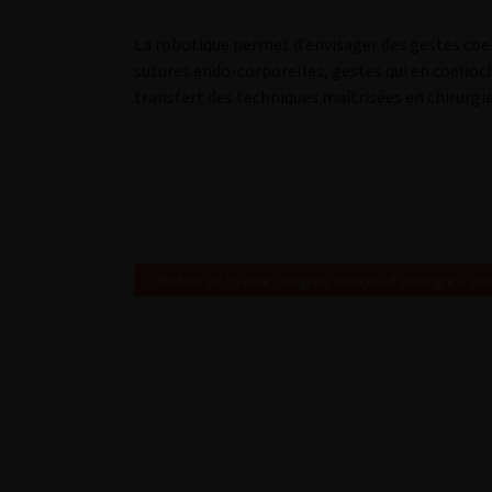
La robotique permet d’envisager des gestes co
sutures endo-corporelles, gestes qui en coelioc
transfert des techniques maîtrisées en chirurgie
Retour au 97ème congrès français d’urologie – 20