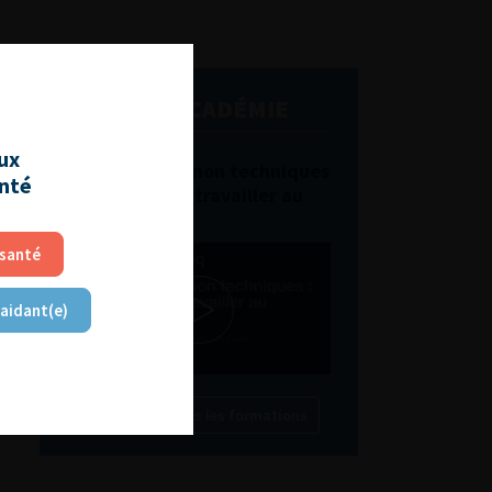
L'AFU ACADÉMIE
aux
Compétences non techniques
anté
: comment les travailler au
quotidien ?
 santé
 aidant(e)
Découvrir toutes les formations