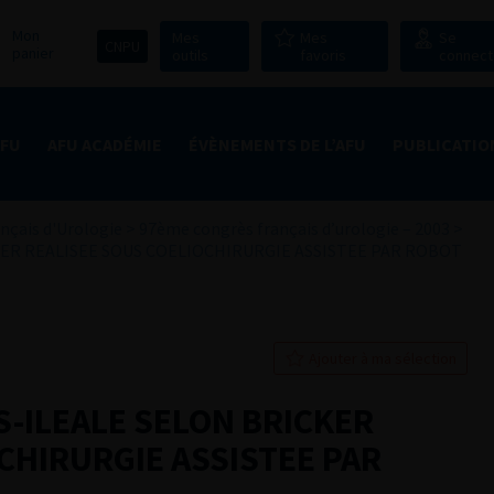
Mon
Mes
Mes
Se
CNPU
panier
outils
favoris
connect
AFU
AFU ACADÉMIE
ÉVÈNEMENTS DE L’AFU
PUBLICATIO
nçais d'Urologie
>
97ème congrès français d’urologie – 2003
>
ER REALISEE SOUS COELIOCHIRURGIE ASSISTEE PAR ROBOT
Ajouter à ma sélection
-ILEALE SELON BRICKER
CHIRURGIE ASSISTEE PAR