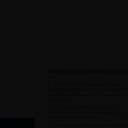
POURQUOI ÊTRE MEMBRE DE L’AFU
?
Appartenir à une communauté qui a pour
objectif l’amélioration de la prise en charge de
pathologies urologiques et l’accompagnement
des urologues.
Avoir accès aux vidéos didactiques
sélectionnées pour vous, aux webinaires et à
l’ensemble de l’AFU académie.
Avoir un tarif privilégié pour les évènement