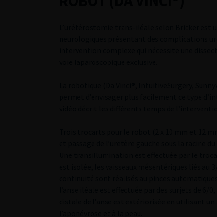
ROBOT (DA VINCI®)
L’urétérostomie trans-iléale selon Bricker est u
neurologiques présentant des complications uro
intervention complexe qui nécessite une dissect
voie laparoscopique exclusive.
La robotique (Da Vinci®, IntuitiveSurgery, Sunny
permet d’envisager plus facilement ce type d’i
vidéo décrit les différents temps de l’interventi
Trois trocarts pour le robot (2 x 10 mm et 12 mm
et passage de l’uretère gauche sous la racine d
Une transillumination est effectuée par le troc
est isolée, les vaisseaux mésentériques liés au 3
continuité sont réalisés au pinces automatiques
l’anse iléale est effectuée par des surjets de 6/0
distale de l’anse est extériorisée en utilisant un
l’aponévrose et à la peau.