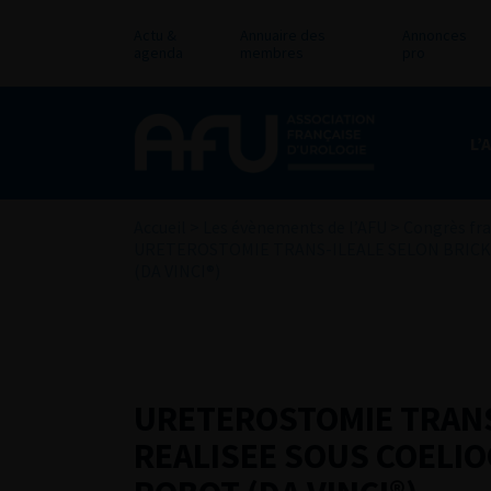
Actu &
Annuaire des
Annonces
agenda
membres
pro
L’
Accueil
>
Les évènements de l’AFU
>
Congrès fra
URETEROSTOMIE TRANS-ILEALE SELON BRICK
(DA VINCI®)
URETEROSTOMIE TRANS
REALISEE SOUS COELIO