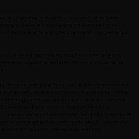
ne technique dont l’efficacité est prouvée chez les patients
logiques. Seules quelques équipes ont développé cette
ion intestinale et de multiples sutures endo-corporelles par
vale, Californie) augmente les possibilités chirurgicales et
ntervention, associée ou non à une cystoprostatectomie. La
on.
), deux pour l’aide (12 et 5mm) sont utilisés. Après dissection
u mésosigmoïde, les deux uretères sont spatulés selon Wallace.
art de 5 mm placé en sus-pubien. L’avant-dernière anse grèle
/0. Les sections digestives et le rétablissement de la
 . L’anastomose entre les uretères et l’extrémité proximale de
, avec mise en place de deux sondes urétérales JJ . L’extrémité
 autre trocart de 12 mm ; elle est ouverte et fixée à