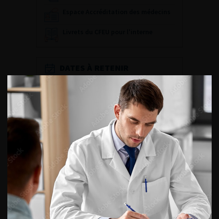
Espace Accréditation des médecins
Livrets du CFEU pour l'interne
DATES À RETENIR
DU VENDREDI 4 AU SAMEDI 5
SEPTEMBRE 2026
Journée d’andrologie et de
médecine sexuelle 2026