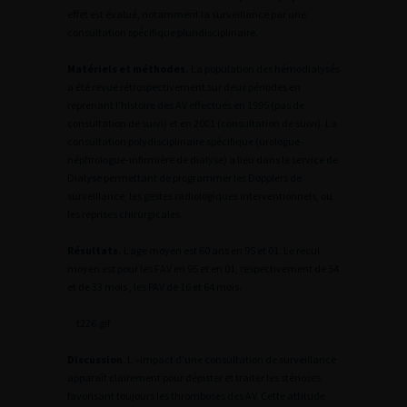
effet est évalué, notamment la surveillance par une
consultation spécifique pluridisciplinaire.
Matériels et méthodes.
La population des hémodialysés
a été revue rétrospectivement sur deux périodes en
reprenant l’histoire des AV effectués en 1995 (pas de
consultation de suivi) et en 2001 (consultation de suivi). La
consultation polydisciplinaire spécifique (urologue-
néphrologue-infirmière de dialyse) a lieu dans le service de
Dialyse permettant de programmer les Dopplers de
surveillance, les gestes radiologiques interventionnels, ou
les reprises chirurgicales.
Résultats.
L’age moyen est 60 ans en 95 et 01. Le recul
moyen est pour les FAV en 95 et en 01, respectivement de 54
et de 33 mois , les PAV de 16 et 64 mois.
t226.gif
Discussion
. L »impact d’une consultation de surveillance
apparaît clairement pour dépister et traiter les sténoses
favorisant toujours les thromboses des AV. Cette attitude