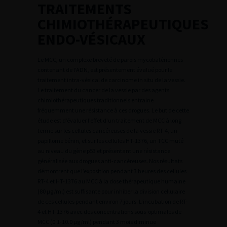
TRAITEMENTS
CHIMIOTHÉRAPEUTIQUES
ENDO-VÉSICAUX
Le MCC, un complexe breveté de parois mycobatériennes
contenant de l’ADN, est présentement évalué pour le
traitement intra-vésical de carcinome in situ de la vessie.
Le traitement du cancer de la vessie par des agents
chimiothérapeutiques traditionnels entraine
fréquemment une résistance à ces drogues. Le but de cette
étude est d’évaluer l’effet d’un traitement de MCC à long
terme sur les cellules cancéreuses de la vessie RT-4, un
papillome bénin, et sur les cellules HT-1376, un TCC muté
au niveau du gène p53 et présentant une résistance
généralisée aux drogues anti-cancéreuses. Nos résultats
démontrent que l’exposition pendant 3 heures des cellules
RT-4 et HT-1376 au MCC à la dose thérapeutique humaine
(80 µg/ml) est suffisante pour inhiber la division cellulaire
de ces cellules pendant environ 7 jours. L’incubation de RT-
4 et HT-1376 avec des concentrations sous-optimales de
MCC (0.1-10.0 µg/ml) pendant 3 mois diminue