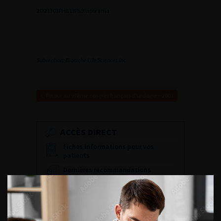
2
O21303PHILLIPS
Diaporama
Subvention: Bioniche Life Sciences Inc.
Retour au 97ème congrès français d’urologie – 2003
ACCÈS DIRECT
Fiches informations pour vos
patients
Dernières recommandations
Référentiel du Collège d’Urologie
Espace Accréditation des médecins