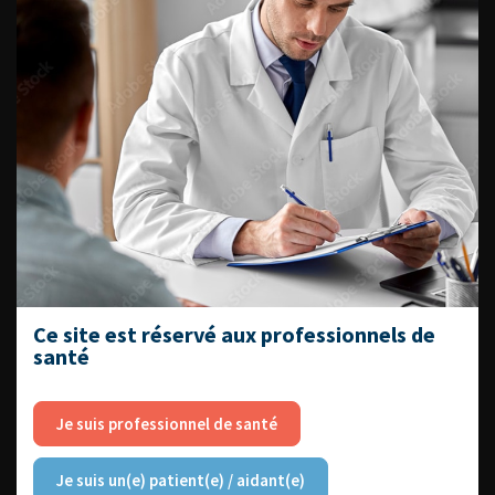
Livrets du CFEU pour l'interne
DATES À RETENIR
DU VENDREDI 4 AU SAMEDI 5
SEPTEMBRE 2026
Journée d’andrologie et de
médecine sexuelle 2026
Ce site est réservé aux professionnels de
santé
Je suis professionnel de santé
ENQUÊTES DE PRATIQUES
Je suis un(e) patient(e) / aidant(e)
EN UROLOGIE