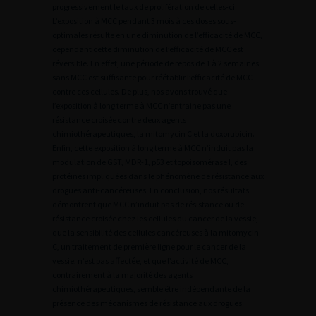
progressivement le taux de prolifération de celles-ci.
L’exposition à MCC pendant 3 mois à ces doses sous-
optimales résulte en une diminution de l’efficacité de MCC,
cependant cette diminution de l’efficacité de MCC est
réversible. En effet, une période de repos de 1 à 2 semaines
sans MCC est suffisante pour réétablir l’efficacité de MCC
contre ces cellules. De plus, nos avons trouvé que
l’exposition à long terme à MCC n’entraine pas une
résistance croisée contre deux agents
chimiothérapeutiques, la mitomycin C et la doxorubicin.
Enfin, cette exposition à long terme à MCC n’induit pas la
modulation de GST, MDR-1, p53 et topoisomérase I, des
protéines impliquées dans le phénomène de résistance aux
drogues anti-cancéreuses. En conclusion, nos résultats
démontrent que MCC n’induit pas de résistance ou de
résistance croisée chez les cellules du cancer de la vessie,
que la sensibilité des cellules cancéreuses à la mitomycin-
C, un traitement de première ligne pour le cancer de la
vessie, n’est pas affectée, et que l’activité de MCC,
contrairement à la majorité des agents
chimiothérapeutiques, semble être indépendante de la
présence des mécanismes de résistance aux drogues.