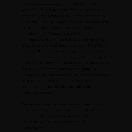
une créatininémie comprise entre 100 et 359 µMol/l
(moyenne 197). Il existe un rejet chronique (RC) chez 5
patients (22,7%). 4 patients (18,2%) sont décédés (cause
infectieuse :3, AVC :1). Le taux de perte de transplant est de
31,8% (n=7), dont les causes sont : rejet aigu (RA)
vasculaire (n=3), RA par allègement de
l’immunosuppression (n=2), RC (n=2). Une complication
urologique est survenue chez 6 patients (27,3%): 1 fistule
vésicale, 1 thrombose d’une artère polaire inférieure , 2
sténoses de l’anastomose urétéro-urétérale, 1 occlusion
intestinale, 1 éventration. 18 patients (81,8%) ont présenté
une ou plusieurs complications néphrologiques : 3 RA
vasculaires, 5 RA corticosensibles, 1 RA corticorésistants, 5
pyélonéphrites aigues, 4 maladies à CMV, 2 syndromes
hépato-rénaux, 4 toxicités dues au traitement
immunosuppresseur.
Conclusion
: La laparotomie médiane intrapéritonéale est
la voie d’abord de prédilection pour les Tx3 et Tx4. Le
pronostic des transplantations itératives est
essentiellement influencé par des facteurs
immunologiques.