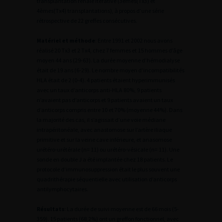
transplantation rénale itérative (3èmes(Tx3) et
4èmes(Tx4) transplantations), à propos d’une série
rétrospective de 22 greffes consécutives.
Matériel et méthode
: Entre 1991 et 2002 nous avons
réalisé 20 Tx3 et 2 Tx4, chez 7 femmes et 15 hommes d’âge
moyen 44 ans (29-63). La durée moyenne d’hémodialyse
était de 19 ans (6-29). Le nombre moyen d’incompatibilités
HLA était de 2 (0-4). 4 patients étaient hyperimmunisés
avec un taux d’anticorps anti-HLA 80%, 9 patients
n’avaient pas d’anticorps et 9 patients avaient un taux
d’anticorps compris entre 10 et 70% (moyenne 44%). Dans
la majorité des cas, il s’agissait d’une voie médiane
intrapéritonéale, avec anastomose sur l’artère iliaque
primitive et sur la veine cave inférieure, et anasomose
urétéro-urétérale (n= 11) ou urétéro-vésicale (n= 11). Une
sonde en double J a été implantée chez 18 patients. Le
protocole d’immunosuppression était le plus souvent une
quadrithérapie séquentielle avec utilisation d’anticorps
antilymphocytaires.
Résultats
: La durée de suivi moyenne est de 66 mois (5-
359). 15 patients (68,2%) ont un greffon fonctionnel, avec