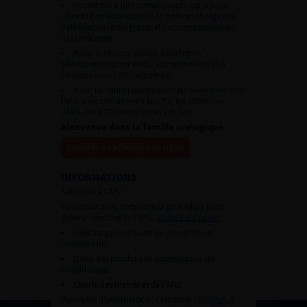
Appartenir à une communauté qui a pour
objectif l’amélioration de la prise en charge des
pathologies urologiques et l’accompagnement
des urologues.
Avoir accès aux vidéos didactiques
sélectionnées pour vous, aux webinaires et à
l’ensemble de l’AFU académie.
Avoir un tarif privilégié pour les évènements de
l’AFU avec notamment le CFU, les JOUM, les
JAMS, les JITTU et un accès aux SUC.
Bienvenue dans la famille urologique
Accéder à l’adhésion en ligne
INFORMATIONS
Adhésion à l’AFU :
Vous souhaitez connaître la procédure pour
devenir membre de l’AFU,
cliquez sur ce lien
Télécharger le dossier de demande de
candidature.
Dates des prochaines commissions de
candidatures
Charte des membres de l’AFU.
Pour plus d’information, contacter :
afu@afu.fr