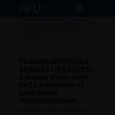
Accueil
>
Les évènements de l’AFU
>
Congrès français
d'Urologie
>
97ème congrès français d’urologie – 2003
>
TRANSPLANTATIONS RENALES ITERATIVES : à propos
d’une série de 22 troisièmes et quatrièmes
transplantations.
Ajouter à ma sélection
TRANSPLANTATIONS
RENALES ITERATIVES :
à propos d’une série
de 22 troisièmes et
quatrièmes
transplantations.
Introduction
: Nous rapportons notre expérience de la