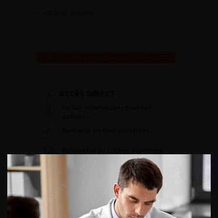
2
O2903Ach
Diaporama
Retour au 97ème congrès français d’urologie – 2003
ACCÈS DIRECT
Fiches informations pour vos
patients
Dernières recommandations
Référentiel du Collège d’Urologie
Espace Accréditation des médecins
Livrets du CFEU pour l'interne