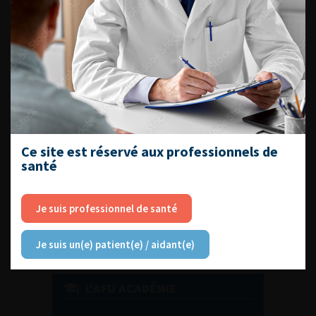
DU VENDREDI 4 AU SAMEDI 5
SEPTEMBRE 2026
Journée d’andrologie et de
médecine sexuelle 2026
Ce site est réservé aux professionnels de
santé
ENQUÊTES DE PRATIQUES
EN UROLOGIE
Je suis professionnel de santé
Je suis un(e) patient(e) / aidant(e)
L'AFU ACADÉMIE