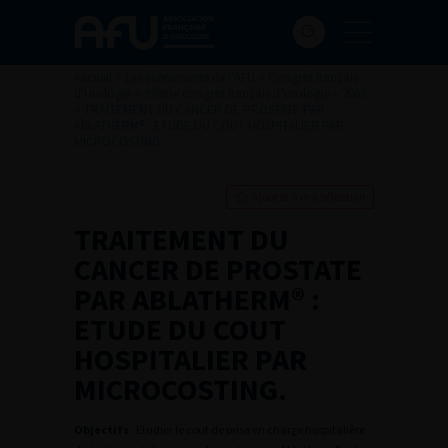
Accueil
>
Les évènements de l’AFU
>
Congrès français
d'Urologie
>
97ème congrès français d’urologie – 2003
>
TRAITEMENT DU CANCER DE PROSTATE PAR
ABLATHERM® : ETUDE DU COUT HOSPITALIER PAR
MICROCOSTING.
Ajouter à ma sélection
TRAITEMENT DU
CANCER DE PROSTATE
PAR ABLATHERM® :
ETUDE DU COUT
HOSPITALIER PAR
MICROCOSTING.
Objectifs
: Etudier le cout de prise en charge hospitalière