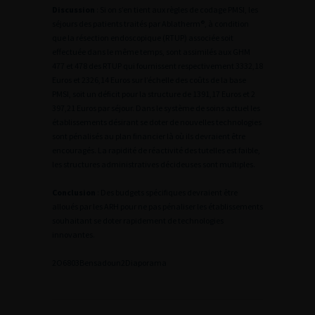
Discussion
: Si on s’en tient aux règles de codage PMSI, les
séjours des patients traités par Ablatherm®, à condition
que la résection endoscopique (RTUP) associée soit
effectuée dans le même temps, sont assimilés aux GHM
477 et 478 des RTUP qui fournissent respectivement 3332,18
Euros et 2326,14 Euros sur l’échelle des coûts de la base
PMSI, soit un déficit pour la structure de 1391,17 Euros et 2
397,21 Euros par séjour. Dans le système de soins actuel les
établissements désirant se doter de nouvelles technologies
sont pénalisés au plan financier là où ils devraient être
encouragés. La rapidité de réactivité des tutelles est faible,
les structures administratives décideuses sont multiples.
Conclusion
: Des budgets spécifiques devraient être
alloués par les ARH pour ne pas pénaliser les établissements
souhaitant se doter rapidement de technologies
innovantes.
2
O6803Bensadoun2
Diaporama