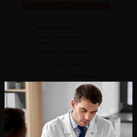
Retour au 97ème congrès français d’urologie – 2003
ACCÈS DIRECT
Fiches informations pour vos
patients
Dernières recommandations
Référentiel du Collège d’Urologie
Espace Accréditation des médecins
Livrets du CFEU pour l'interne
DATES À RETENIR