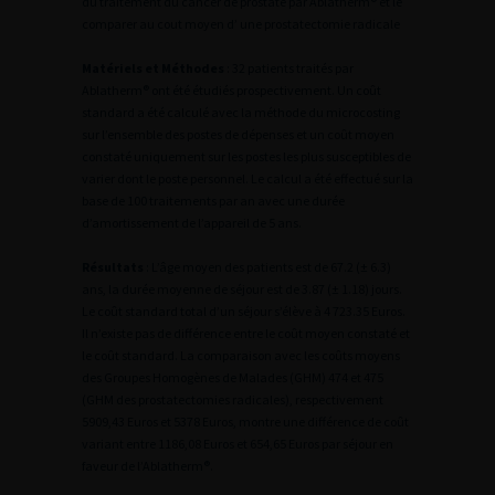
du traitement du cancer de prostate par Ablatherm® et le
comparer au cout moyen d’ une prostatectomie radicale
Matériels et Méthodes
: 32 patients traités par
Ablatherm® ont été étudiés prospectivement. Un coût
standard a été calculé avec la méthode du microcosting
sur l’ensemble des postes de dépenses et un coût moyen
constaté uniquement sur les postes les plus susceptibles de
varier dont le poste personnel. Le calcul a été effectué sur la
base de 100 traitements par an avec une durée
d’amortissement de l’appareil de 5 ans.
Résultats
: L’âge moyen des patients est de 67.2 (± 6.3)
ans, la durée moyenne de séjour est de 3.87 (± 1.18) jours.
Le coût standard total d’un séjour s’élève à 4 723.35 Euros.
Il n’existe pas de différence entre le coût moyen constaté et
le coût standard. La comparaison avec les coûts moyens
des Groupes Homogènes de Malades (GHM) 474 et 475
(GHM des prostatectomies radicales), respectivement
5909,43 Euros et 5378 Euros, montre une différence de coût
variant entre 1186,08 Euros et 654,65 Euros par séjour en
faveur de l’Ablatherm®.