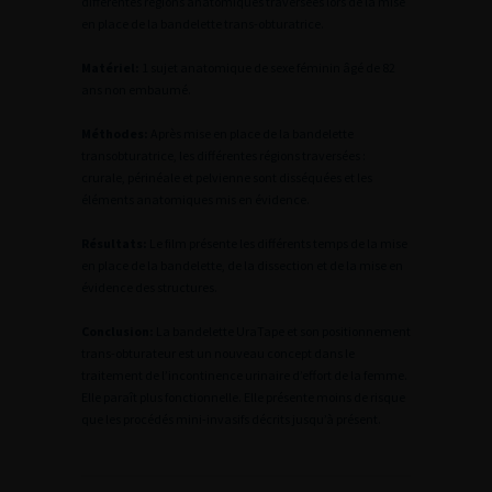
différentes régions anatomiques traversées lors de la mise
en place de la bandelette trans-obturatrice.
Matériel:
1 sujet anatomique de sexe féminin âgé de 82
ans non embaumé.
Méthodes:
Après mise en place de la bandelette
transobturatrice, les différentes régions traversées :
crurale, périnéale et pelvienne sont disséquées et les
éléments anatomiques mis en évidence.
Résultats:
Le film présente les différents temps de la mise
en place de la bandelette, de la dissection et de la mise en
évidence des structures.
Conclusion:
La bandelette UraTape et son positionnement
trans-obturateur est un nouveau concept dans le
traitement de l’incontinence urinaire d’effort de la femme.
Elle paraît plus fonctionnelle. Elle présente moins de risque
que les procédés mini-invasifs décrits jusqu’à présent.