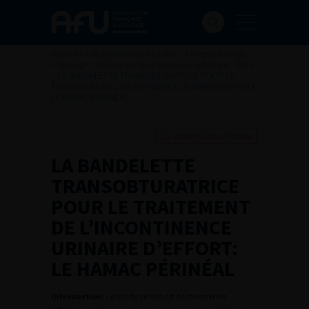
Accueil
>
Les évènements de l’AFU
>
Congrès français
d'Urologie
>
97ème congrès français d’urologie – 2003
>
LA BANDELETTE TRANSOBTURATRICE POUR LE
TRAITEMENT DE L’INCONTINENCE URINAIRE D’EFFORT:
LE HAMAC PÉRINÉAL
Ajouter à ma sélection
LA BANDELETTE
TRANSOBTURATRICE
POUR LE TRAITEMENT
DE L’INCONTINENCE
URINAIRE D’EFFORT:
LE HAMAC PÉRINÉAL
Introduction:
Le but de ce film est de montrer les